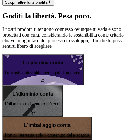
Scopri altre funzionalità
Goditi la libertà. Pesa poco.
I nostri prodotti ti tengono connesso ovunque tu vada e sono
progettati con cura, considerando la sostenibilità come criterio
chiave in ogni fase del processo di sviluppo, affinché tu possa
sentirti libero di scegliere.
La plastica conta
La plastica dovrebbe avere più di una vita.
L'alluminio conta
L'alluminio è diventato più cool
L'imballaggio conta
Non ci interessa solo il contenuto della scatola