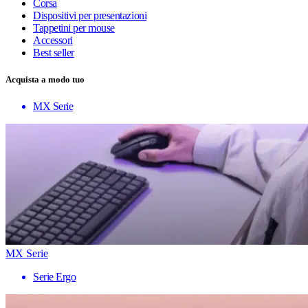
Corsa
Dispositivi per presentazioni
Tappetini per mouse
Accessori
Best seller
Acquista a modo tuo
MX Serie
MX Serie
Serie Ergo