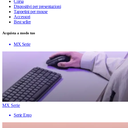
Corsa
Dispositivi per presentazioni
Tappetini per mouse
Accessori
Best seller
Acquista a modo tuo
MX Serie
MX Serie
Serie Ergo