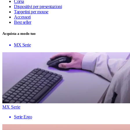
Corsa
Dispositivi per presentazioni
Tappetini per mouse
Accessori
Best seller
Acquista a modo tuo
MX Serie
MX Serie
Serie Ergo