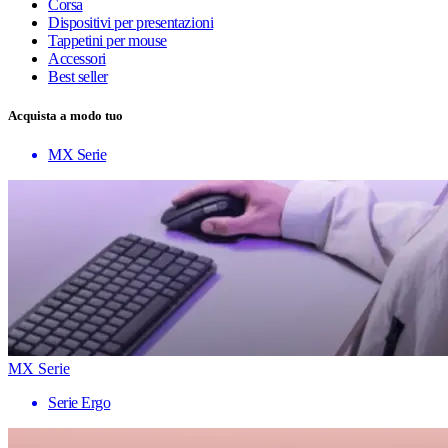
Corsa
Dispositivi per presentazioni
Tappetini per mouse
Accessori
Best seller
Acquista a modo tuo
MX Serie
MX Serie
Serie Ergo