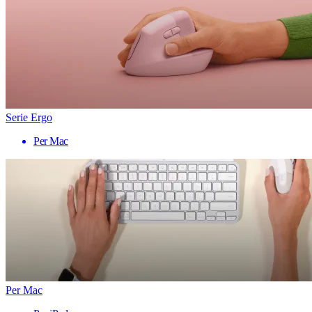
Serie Ergo
Per Mac
Per Mac