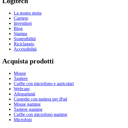
Logitech
La nostra storia
Carriere
Investitori
Blog
Stampa
Sostenibilità
Riciclaggio
Accessibilità
Acquista prodotti
Mouse
Tastiere
Cuffie con microfono e auricolari
Webcam
Altoparlanti
Custodie con tastiera per iPad
Mouse gaming
Tastiere gaming
Cuffie con microfono gaming
Microfoni