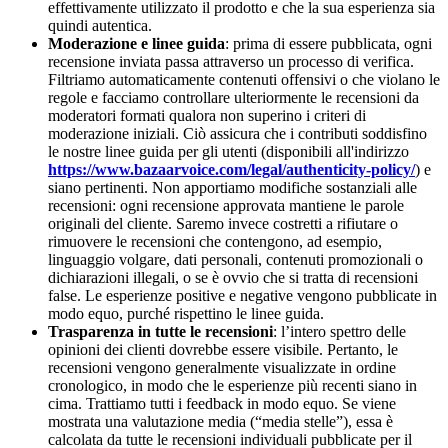
effettivamente utilizzato il prodotto e che la sua esperienza sia
quindi autentica.
Moderazione e linee guida
: prima di essere pubblicata, ogni
recensione inviata passa attraverso un processo di verifica.
Filtriamo automaticamente contenuti offensivi o che violano le
regole e facciamo controllare ulteriormente le recensioni da
moderatori formati qualora non superino i criteri di
moderazione iniziali. Ciò assicura che i contributi soddisfino
le nostre linee guida per gli utenti (disponibili all'indirizzo
https://www.bazaarvoice.com/legal/authenticity-policy/
) e
siano pertinenti. Non apportiamo modifiche sostanziali alle
recensioni: ogni recensione approvata mantiene le parole
originali del cliente. Saremo invece costretti a rifiutare o
rimuovere le recensioni che contengono, ad esempio,
linguaggio volgare, dati personali, contenuti promozionali o
dichiarazioni illegali, o se è ovvio che si tratta di recensioni
false. Le esperienze positive e negative vengono pubblicate in
modo equo, purché rispettino le linee guida.
Trasparenza in tutte le recensioni
: l’intero spettro delle
opinioni dei clienti dovrebbe essere visibile. Pertanto, le
recensioni vengono generalmente visualizzate in ordine
cronologico, in modo che le esperienze più recenti siano in
cima. Trattiamo tutti i feedback in modo equo. Se viene
mostrata una valutazione media (“media stelle”), essa è
calcolata da tutte le recensioni individuali pubblicate per il