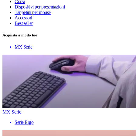
Corsa
Dispositivi per presentazioni
Tappetini per mouse
Accessori
Best seller
Acquista a modo tuo
MX Serie
MX Serie
Serie Ergo