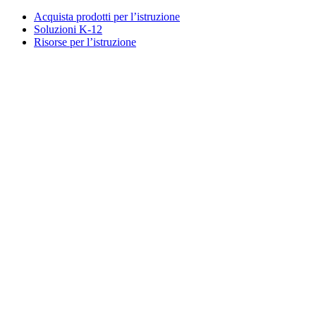
Acquista prodotti per l’istruzione
Soluzioni K-12
Risorse per l’istruzione
Assistenza
Assistenza individuale
Assistenza gaming
Assistenza per aziende e istruzione
Contattaci
Parti di ricambio
Traccia il tuo ordine
Resi e annullamenti
Software
G Hub per gaming e streaming
Options+ per prestazioni ottimali
Logitech
Acquista prodotti