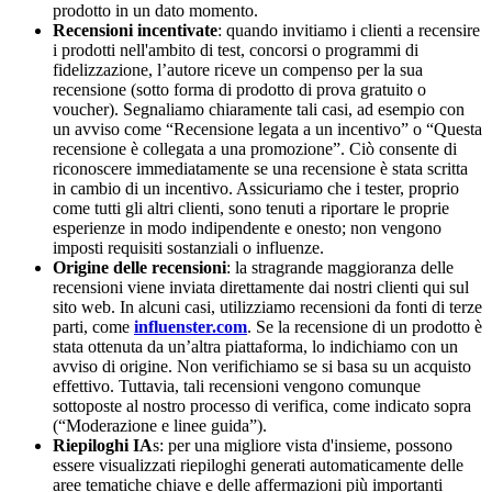
prodotto in un dato momento.
Recensioni incentivate
: quando invitiamo i clienti a recensire
i prodotti nell'ambito di test, concorsi o programmi di
fidelizzazione, l’autore riceve un compenso per la sua
recensione (sotto forma di prodotto di prova gratuito o
voucher). Segnaliamo chiaramente tali casi, ad esempio con
un avviso come “Recensione legata a un incentivo” o “Questa
recensione è collegata a una promozione”. Ciò consente di
riconoscere immediatamente se una recensione è stata scritta
in cambio di un incentivo. Assicuriamo che i tester, proprio
come tutti gli altri clienti, sono tenuti a riportare le proprie
esperienze in modo indipendente e onesto; non vengono
imposti requisiti sostanziali o influenze.
Origine delle recensioni
: la stragrande maggioranza delle
recensioni viene inviata direttamente dai nostri clienti qui sul
sito web. In alcuni casi, utilizziamo recensioni da fonti di terze
parti, come
influenster.com
. Se la recensione di un prodotto è
stata ottenuta da un’altra piattaforma, lo indichiamo con un
avviso di origine. Non verifichiamo se si basa su un acquisto
effettivo. Tuttavia, tali recensioni vengono comunque
sottoposte al nostro processo di verifica, come indicato sopra
(“Moderazione e linee guida”).
Riepiloghi IA
s: per una migliore vista d'insieme, possono
essere visualizzati riepiloghi generati automaticamente delle
aree tematiche chiave e delle affermazioni più importanti