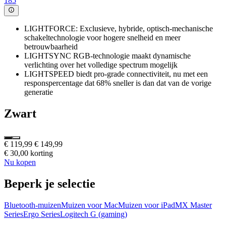
185
LIGHTFORCE: Exclusieve, hybride, optisch-mechanische
schakeltechnologie voor hogere snelheid en meer
betrouwbaarheid
LIGHTSYNC RGB-technologie maakt dynamische
verlichting over het volledige spectrum mogelijk
LIGHTSPEED biedt pro-grade connectiviteit, nu met een
responspercentage dat 68% sneller is dan dat van de vorige
generatie
Zwart
€ 119,99
€ 149,99
€ 30,00 korting
Nu kopen
Beperk je selectie
Bluetooth-muizen
Muizen voor Mac
Muizen voor iPad
MX Master
Series
Ergo Series
Logitech G (gaming)