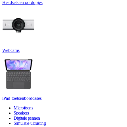
Headsets en oordopjes
Webcams
iPad-toetsenbordcases
Microfoons
Speakers
Digitale pennen
Simulatie-uitrusting