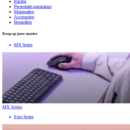
Racing
Presentatie-apparatuur
Muismatten
Accessoires
Bestsellers
Koop op jouw manier
MX Series
MX Series
Ergo Series