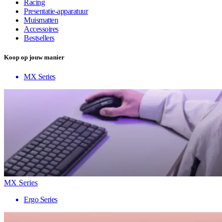
Racing
Presentatie-apparatuur
Muismatten
Accessoires
Bestsellers
Koop op jouw manier
MX Series
MX Series
Ergo Series