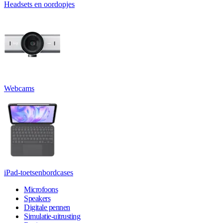
Headsets en oordopjes
Webcams
iPad-toetsenbordcases
Microfoons
Speakers
Digitale pennen
Simulatie-uitrusting