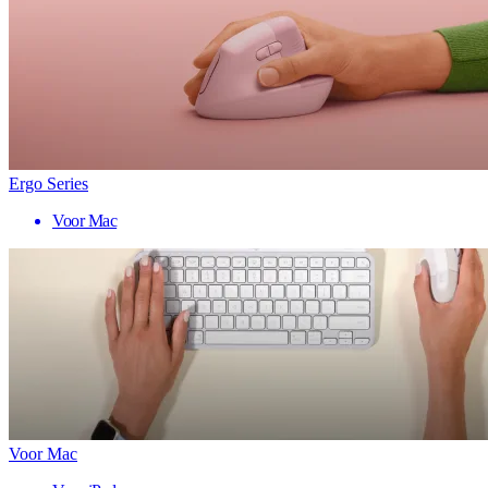
Ergo Series
Voor Mac
Voor Mac