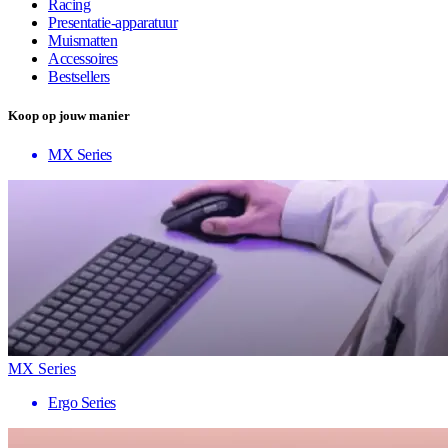
Racing
Presentatie-apparatuur
Muismatten
Accessoires
Bestsellers
Koop op jouw manier
MX Series
MX Series
Ergo Series