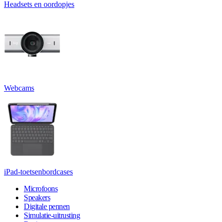
Headsets en oordopjes
Webcams
iPad-toetsenbordcases
Microfoons
Speakers
Digitale pennen
Simulatie-uitrusting