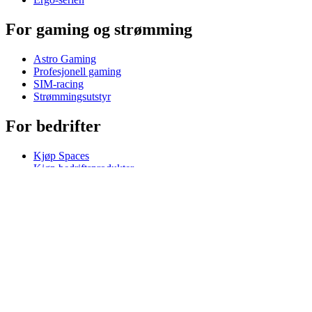
For gaming og strømming
Astro Gaming
Profesjonell gaming
SIM-racing
Strømmingsutstyr
For bedrifter
Kjøp Spaces
Kjøp bedriftsprodukter
Programvare og tjenester
Partnere
Alliansepartnere
Bedriftsressurser
For undervisning
Kjøp undervisningsprodukter
Løsninger for grunnskolen
Undervisningsressurser