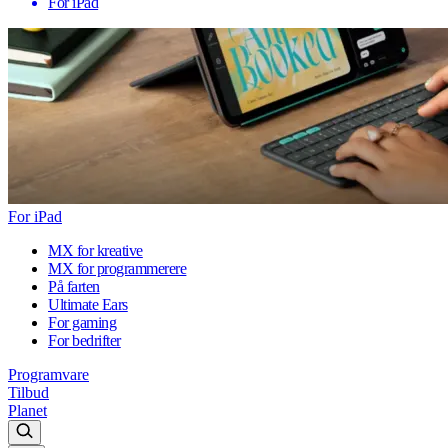
For iPad
For iPad
MX for kreative
MX for programmerere
På farten
Ultimate Ears
For gaming
For bedrifter
Programvare
Tilbud
Planet