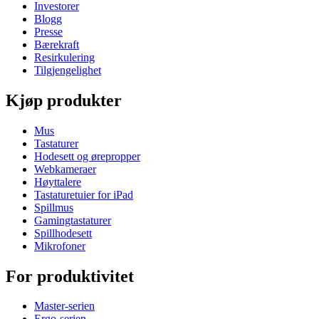
Investorer
Blogg
Presse
Bærekraft
Resirkulering
Tilgjengelighet
Kjøp produkter
Mus
Tastaturer
Hodesett og ørepropper
Webkameraer
Høyttalere
Tastaturetuier for iPad
Spillmus
Gamingtastaturer
Spillhodesett
Mikrofoner
For produktivitet
Master-serien
Ergo-serien