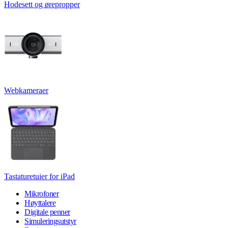
Hodesett og ørepropper
Webkameraer
Tastaturetuier for iPad
Mikrofoner
Høyttalere
Digitale penner
Simuleringsutstyr