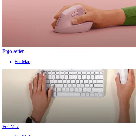
Ergo-serien
For Mac
For Mac