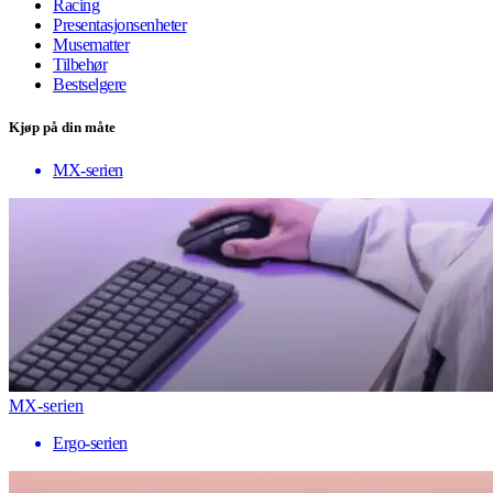
Racing
Presentasjonsenheter
Musematter
Tilbehør
Bestselgere
Kjøp på din måte
MX-serien
MX-serien
Ergo-serien