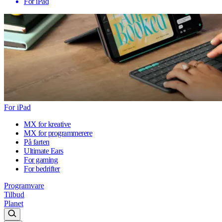
For iPad
For iPad
MX for kreative
MX for programmerere
På farten
Ultimate Ears
For gaming
For bedrifter
Programvare
Tilbud
Planet