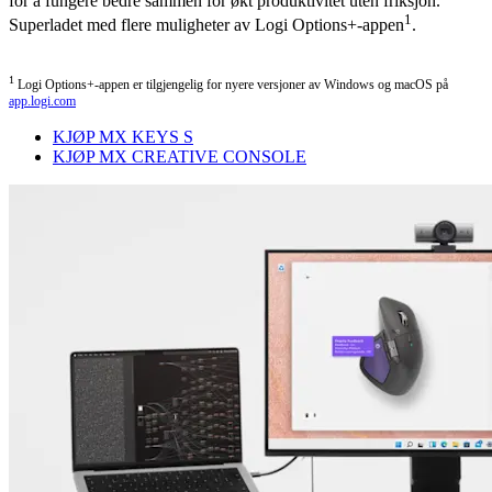
for å fungere bedre sammen for økt produktivitet uten friksjon.
1
Superladet med flere muligheter av Logi Options+-appen
.
1
Logi Options+-appen er tilgjengelig for nyere versjoner av Windows og macOS på
app.logi.com
KJØP MX KEYS S
KJØP MX CREATIVE CONSOLE