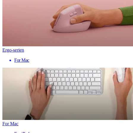
Ergo-serien
For Mac
For Mac