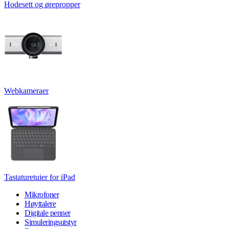
Hodesett og ørepropper
Webkameraer
Tastaturetuier for iPad
Mikrofoner
Høyttalere
Digitale penner
Simuleringsutstyr