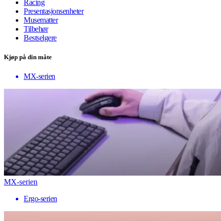
Racing
Presentasjonsenheter
Musematter
Tilbehør
Bestselgere
Kjøp på din måte
MX-serien
MX-serien
Ergo-serien