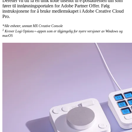
Deretter vil du få en unik kode tilsendt til e-postadressen din som
fører til innløsningsportalen for Adobe Partner Offer. Følg
instruksjonene for å bruke medlemskapet i Adobe Creative Cloud
Pro.
*Alle enheter, unntatt MX Creative Console
1
Krever Logi Options+-appen som er tilgjengelig for nyere versjoner av Windows og
macOS