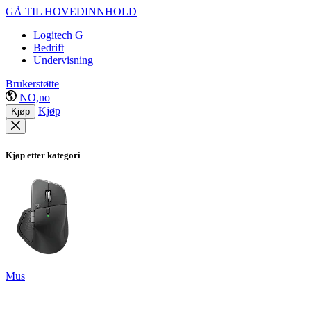
GÅ TIL HOVEDINNHOLD
Logitech G
Bedrift
Undervisning
Brukerstøtte
NO,no
Kjøp
Kjøp
Kjøp etter kategori
Mus