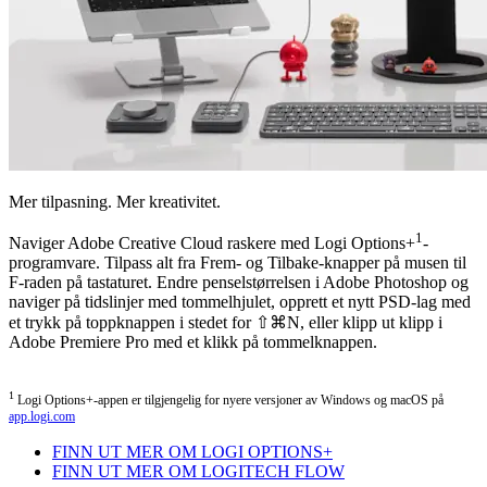
Mer tilpasning. Mer kreativitet.
1
Naviger Adobe Creative Cloud raskere med Logi Options+
-
programvare. Tilpass alt fra Frem- og Tilbake-knapper på musen til
F-raden på tastaturet. Endre penselstørrelsen i Adobe Photoshop og
naviger på tidslinjer med tommelhjulet, opprett et nytt PSD-lag med
et trykk på toppknappen i stedet for ⇧⌘N, eller klipp ut klipp i
Adobe Premiere Pro med et klikk på tommelknappen.
1
Logi Options+-appen er tilgjengelig for nyere versjoner av Windows og macOS på
app.logi.com
FINN UT MER OM LOGI OPTIONS+
FINN UT MER OM LOGITECH FLOW