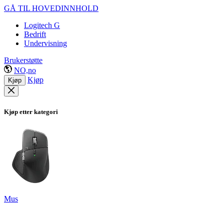
GÅ TIL HOVEDINNHOLD
Logitech G
Bedrift
Undervisning
Brukerstøtte
NO,no
Kjøp
Kjøp
Kjøp etter kategori
Mus