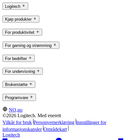
Logitech
Kjøp produkter
For produktivitet
For gaming og strømming
For bedrifter
For undervisning
Brukerstøtte
Programvare
NO,no
©2026 Logitech. Med enerett
Vilkår for bruk
Personvernerklæring
Innstillinger for
informasjonskapsler
Områdekart
Logitech