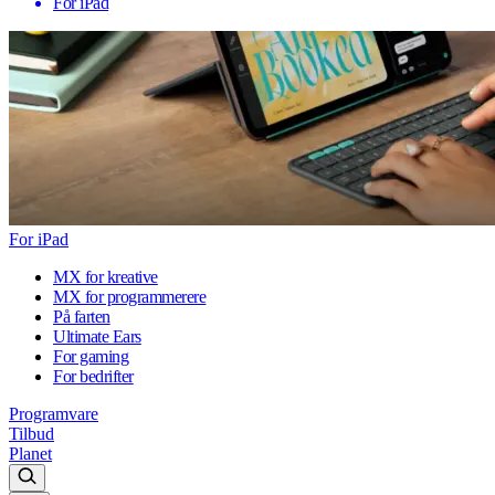
For iPad
For iPad
MX for kreative
MX for programmerere
På farten
Ultimate Ears
For gaming
For bedrifter
Programvare
Tilbud
Planet