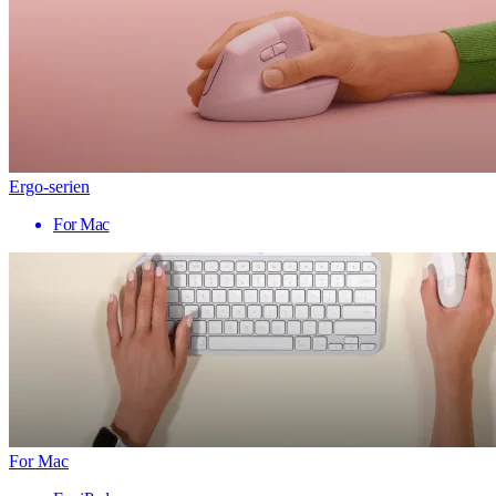
Ergo-serien
For Mac
For Mac