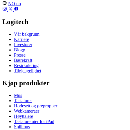
NO,no
Logitech
Vår bakgrunn
Karriere
Investorer
Blogg
Presse
Bærekraft
Resirkulering
Tilgjengelighet
Kjøp produkter
Mus
Tastaturer
Hodesett og ørepropper
Webkameraer
Høyttalere
Tastaturetuier for iPad
Spillmus