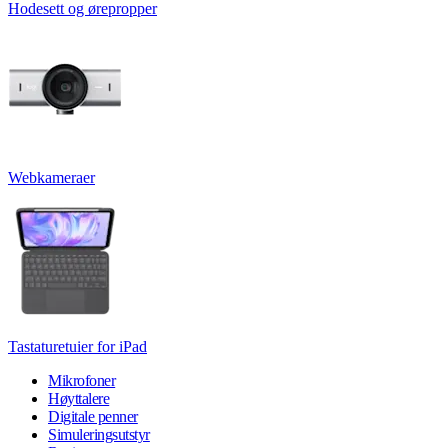
Hodesett og ørepropper
Webkameraer
Tastaturetuier for iPad
Mikrofoner
Høyttalere
Digitale penner
Simuleringsutstyr