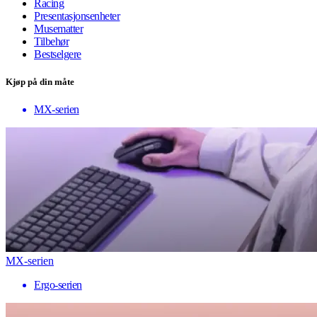
Racing
Presentasjonsenheter
Musematter
Tilbehør
Bestselgere
Kjøp på din måte
MX-serien
MX-serien
Ergo-serien