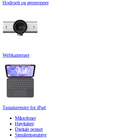
Hodesett og ørepropper
Webkameraer
Tastaturetuier for iPad
Mikrofoner
Høyttalere
Digitale penner
Simuleringsutstyr