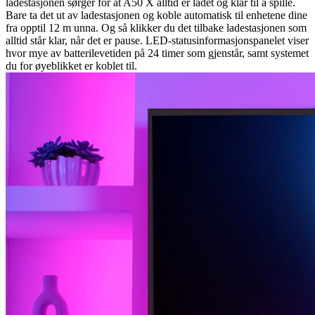
ladestasjonen sørger for at A50 X alltid er ladet og klar til å spille.
Bare ta det ut av ladestasjonen og koble automatisk til enhetene dine
fra opptil 12 m unna. Og så klikker du det tilbake ladestasjonen som
alltid står klar, når det er pause. LED-statusinformasjonspanelet viser
hvor mye av batterilevetiden på 24 timer som gjenstår, samt systemet
du for øyeblikket er koblet til.