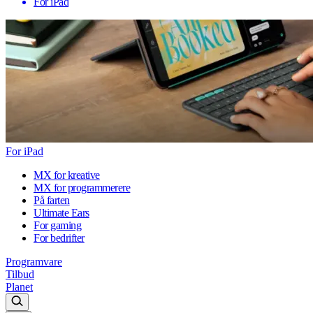
For iPad
For iPad
MX for kreative
MX for programmerere
På farten
Ultimate Ears
For gaming
For bedrifter
Programvare
Tilbud
Planet