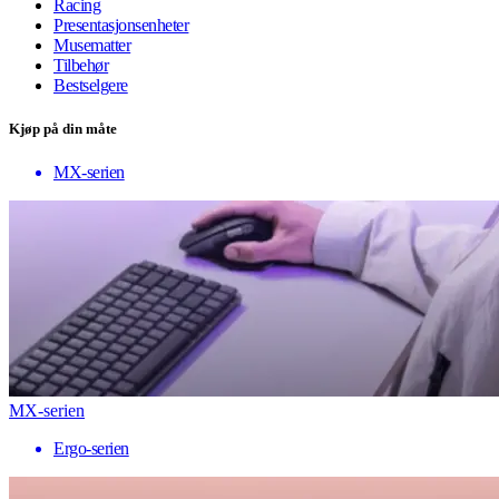
Racing
Presentasjonsenheter
Musematter
Tilbehør
Bestselgere
Kjøp på din måte
MX-serien
MX-serien
Ergo-serien