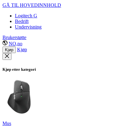
GÅ TIL HOVEDINNHOLD
Logitech G
Bedrift
Undervisning
Brukerstøtte
NO,no
Kjøp
Kjøp
Kjøp etter kategori
Mus