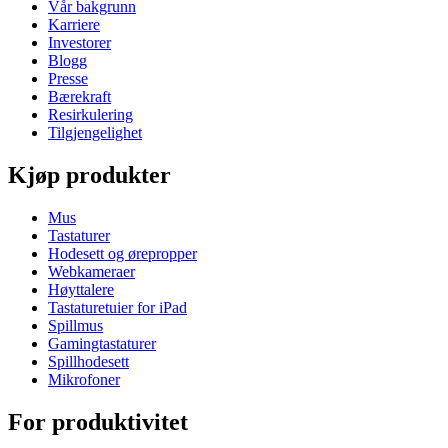
Vår bakgrunn
Karriere
Investorer
Blogg
Presse
Bærekraft
Resirkulering
Tilgjengelighet
Kjøp produkter
Mus
Tastaturer
Hodesett og ørepropper
Webkameraer
Høyttalere
Tastaturetuier for iPad
Spillmus
Gamingtastaturer
Spillhodesett
Mikrofoner
For produktivitet