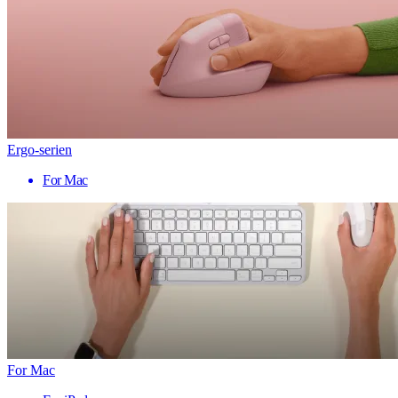
Ergo-serien
For Mac
For Mac