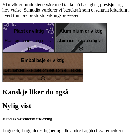
Vi utvikler produktene våre med tanke på hastighet, presisjon og
høy ytelse. Samtidig vurderer vi bærekraft som et sentralt kriterium i
hvert trinn av produktutviklingsprosessen.
Plast er viktig
Aluminium er viktig
Plast bør ha mer enn ett liv.
Aluminium ble plutselig kult
Emballasje er viktig
Det handler ikke bare om det som er i esken
Kanskje liker du også
Nylig vist
Juridisk varemerkeerklæring
Logitech, Logi, deres logoer og alle andre Logitech-varemerker er