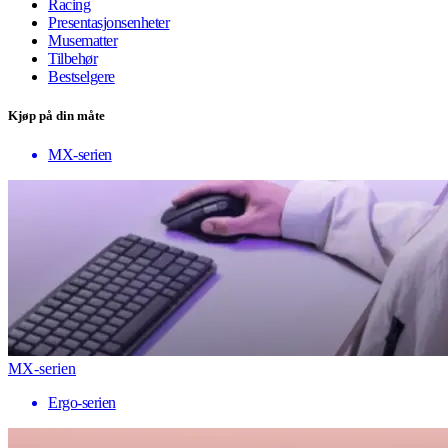
Racing
Presentasjonsenheter
Musematter
Tilbehør
Bestselgere
Kjøp på din måte
MX-serien
MX-serien
Ergo-serien