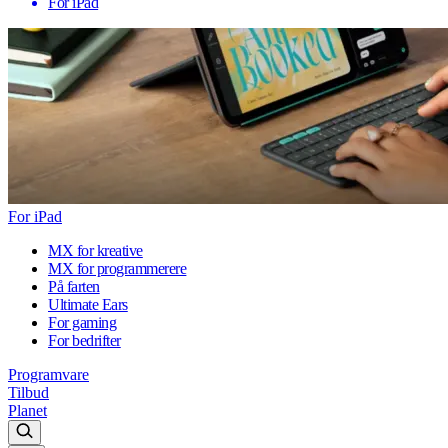
For iPad
For iPad
MX for kreative
MX for programmerere
På farten
Ultimate Ears
For gaming
For bedrifter
Programvare
Tilbud
Planet