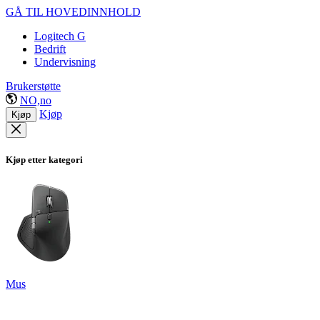
GÅ TIL HOVEDINNHOLD
Logitech G
Bedrift
Undervisning
Brukerstøtte
NO,no
Kjøp
Kjøp
Kjøp etter kategori
Mus