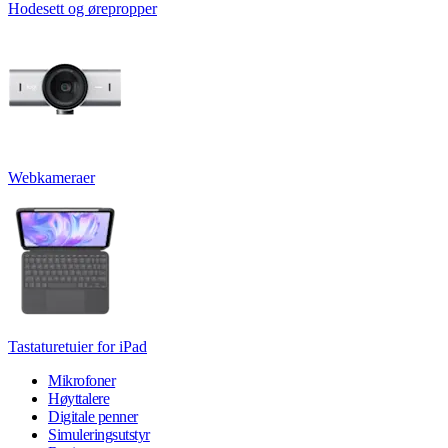
Hodesett og ørepropper
Webkameraer
Tastaturetuier for iPad
Mikrofoner
Høyttalere
Digitale penner
Simuleringsutstyr