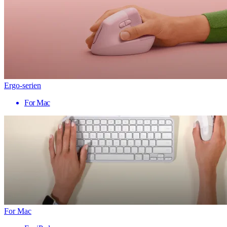
Ergo-serien
For Mac
For Mac