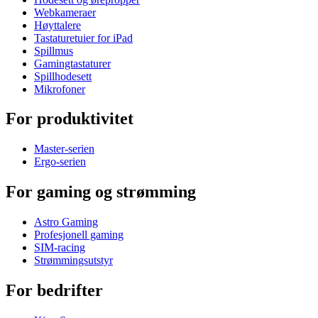
Webkameraer
Høyttalere
Tastaturetuier for iPad
Spillmus
Gamingtastaturer
Spillhodesett
Mikrofoner
For produktivitet
Master-serien
Ergo-serien
For gaming og strømming
Astro Gaming
Profesjonell gaming
SIM-racing
Strømmingsutstyr
For bedrifter