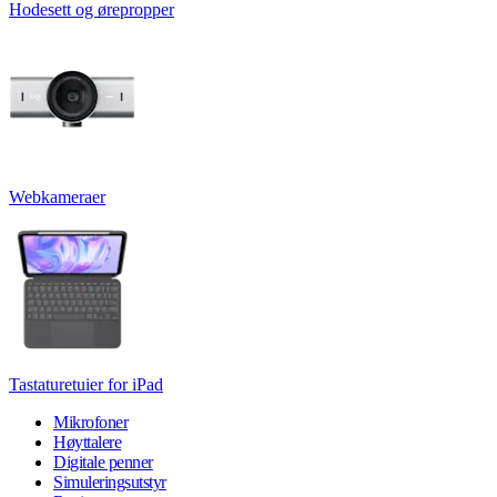
Hodesett og ørepropper
Webkameraer
Tastaturetuier for iPad
Mikrofoner
Høyttalere
Digitale penner
Simuleringsutstyr