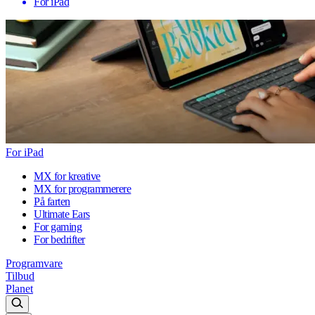
For iPad
For iPad
MX for kreative
MX for programmerere
På farten
Ultimate Ears
For gaming
For bedrifter
Programvare
Tilbud
Planet