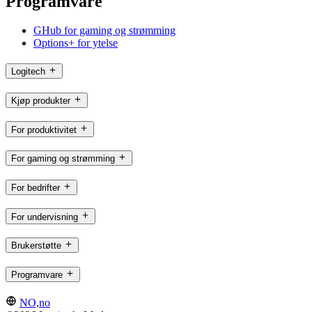
Programvare
GHub for gaming og strømming
Options+ for ytelse
Logitech
Kjøp produkter
For produktivitet
For gaming og strømming
For bedrifter
For undervisning
Brukerstøtte
Programvare
NO,no