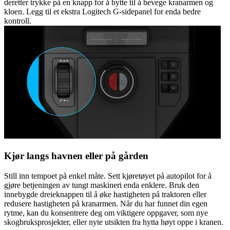
deretter trykke på en knapp for å bytte til å bevege kranarmen og
kloen. Legg til et ekstra Logitech G-sidepanel for enda bedre
kontroll.
Kjør langs havnen eller på gården
Still inn tempoet på enkel måte. Sett kjøretøyet på autopilot for å
gjøre betjeningen av tungt maskineri enda enklere. Bruk den
innebygde dreieknappen til å øke hastigheten på traktoren eller
redusere hastigheten på kranarmen. Når du har funnet din egen
rytme, kan du konsentrere deg om viktigere oppgaver, som nye
skogbruksprosjekter, eller nyte utsikten fra hytta høyt oppe i kranen.