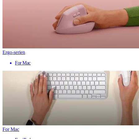
Ergo-serien
For Mac
For Mac