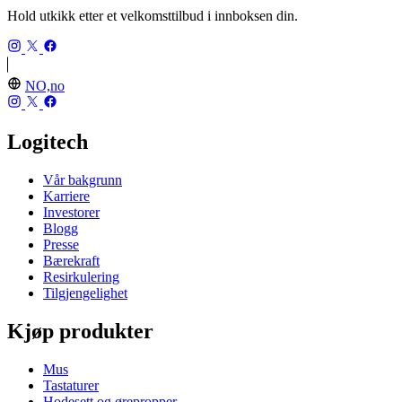
Hold utkikk etter et velkomsttilbud i innboksen din.
NO,no
Logitech
Vår bakgrunn
Karriere
Investorer
Blogg
Presse
Bærekraft
Resirkulering
Tilgjengelighet
Kjøp produkter
Mus
Tastaturer
Hodesett og ørepropper