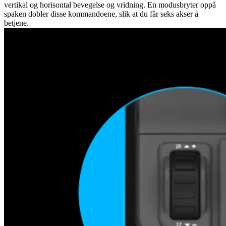
vertikal og horisontal bevegelse og vridning. En modusbryter oppå
spaken dobler disse kommandoene, slik at du får seks akser å
betjene.