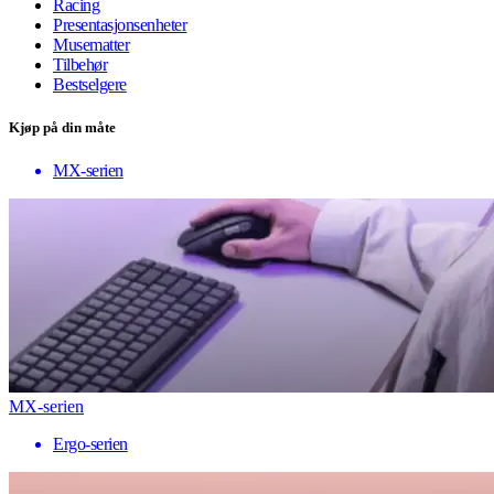
Racing
Presentasjonsenheter
Musematter
Tilbehør
Bestselgere
Kjøp på din måte
MX-serien
MX-serien
Ergo-serien