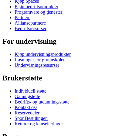
Kjøp Spaces
Kjøp bedriftsprodukter
Programvare og tjenester
Partnere
Alliansepartnere
Bedriftsressurser
For undervisning
Kjøp undervisningsprodukter
Løsninger for grunnskolen
Undervisningsressurser
Brukerstøtte
Individuell støtte
Gamingstøtte
Bedrifts- og utdanningsstøtte
Kontakt oss
Reservedeler
Spor Bestillingen
Returer og kanselleringer