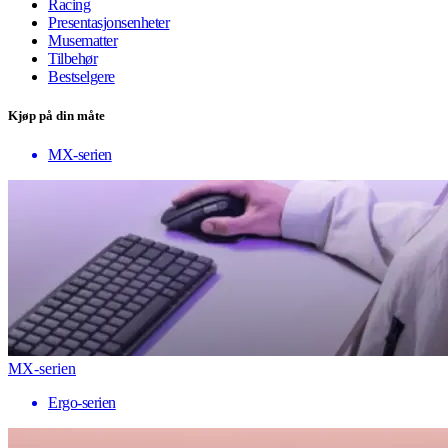
Racing
Presentasjonsenheter
Musematter
Tilbehør
Bestselgere
Kjøp på din måte
MX-serien
MX-serien
Ergo-serien