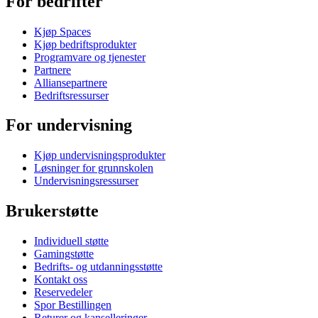
For bedrifter
Kjøp Spaces
Kjøp bedriftsprodukter
Programvare og tjenester
Partnere
Alliansepartnere
Bedriftsressurser
For undervisning
Kjøp undervisningsprodukter
Løsninger for grunnskolen
Undervisningsressurser
Brukerstøtte
Individuell støtte
Gamingstøtte
Bedrifts- og utdanningsstøtte
Kontakt oss
Reservedeler
Spor Bestillingen
Returer og kanselleringer