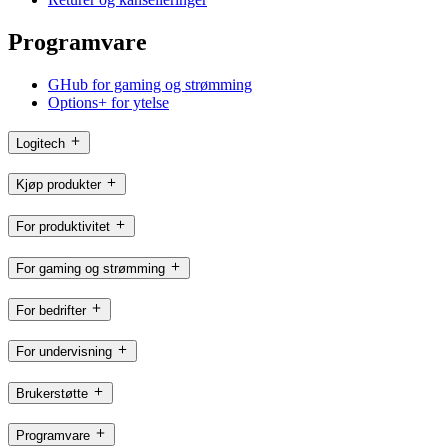
Programvare
GHub for gaming og strømming
Options+ for ytelse
Logitech
Kjøp produkter
For produktivitet
For gaming og strømming
For bedrifter
For undervisning
Brukerstøtte
Programvare