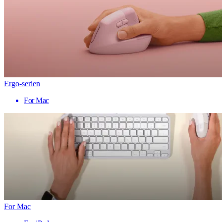
Ergo-serien
For Mac
For Mac