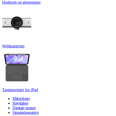
Hodesett og ørepropper
Webkameraer
Tastaturetuier for iPad
Mikrofoner
Høyttalere
Digitale penner
Simuleringsutstyr