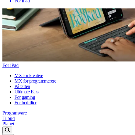
For iPad
For iPad
MX for kreative
MX for programmerere
På farten
Ultimate Ears
For gaming
For bedrifter
Programvare
Tilbud
Planet