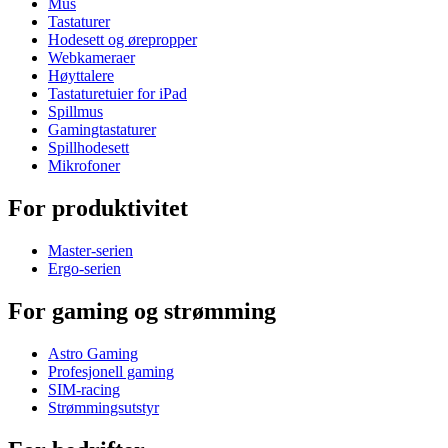
Mus
Tastaturer
Hodesett og ørepropper
Webkameraer
Høyttalere
Tastaturetuier for iPad
Spillmus
Gamingtastaturer
Spillhodesett
Mikrofoner
For produktivitet
Master-serien
Ergo-serien
For gaming og strømming
Astro Gaming
Profesjonell gaming
SIM-racing
Strømmingsutstyr