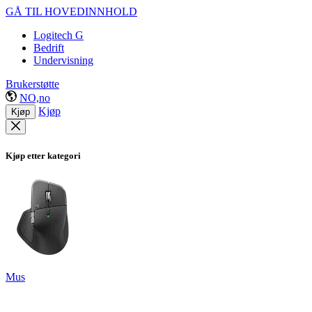
GÅ TIL HOVEDINNHOLD
Logitech G
Bedrift
Undervisning
Brukerstøtte
NO,no
Kjøp
Kjøp
Kjøp etter kategori
Mus