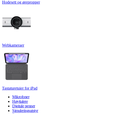
Hodesett og ørepropper
Webkameraer
Tastaturetuier for iPad
Mikrofoner
Høyttalere
Digitale penner
Simuleringsutstyr