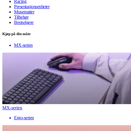
Racing
Presentasjonsenheter
Musematter
Tilbehør
Bestselgere
Kjøp på din måte
MX-serien
MX-serien
Ergo-serien