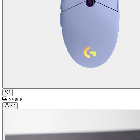
Se alle
3D