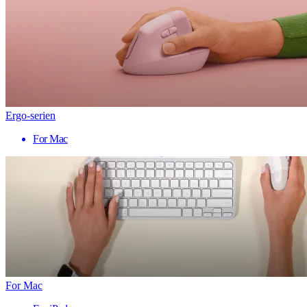
Ergo-serien
For Mac
For Mac