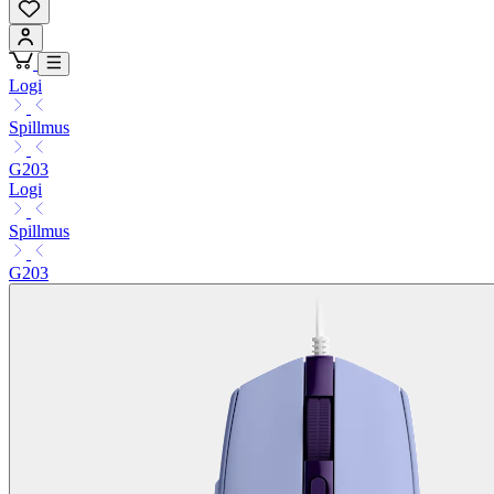
Logi
Spillmus
G203
Logi
Spillmus
G203