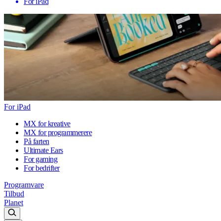
For iPad
For iPad
MX for kreative
MX for programmerere
På farten
Ultimate Ears
For gaming
For bedrifter
Programvare
Tilbud
Planet