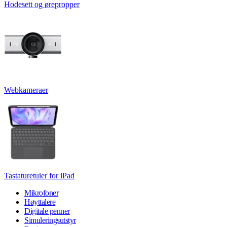
Hodesett og ørepropper
Webkameraer
Tastaturetuier for iPad
Mikrofoner
Høyttalere
Digitale penner
Simuleringsutstyr