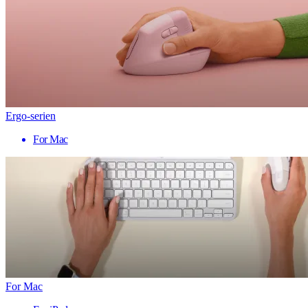
Ergo-serien
For Mac
For Mac