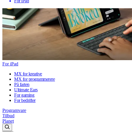
For iPad
For iPad
MX for kreative
MX for programmerere
På farten
Ultimate Ears
For gaming
For bedrifter
Programvare
Tilbud
Planet