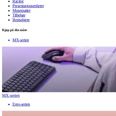
Racing
Presentasjonsenheter
Musematter
Tilbehør
Bestselgere
Kjøp på din måte
MX-serien
MX-serien
Ergo-serien