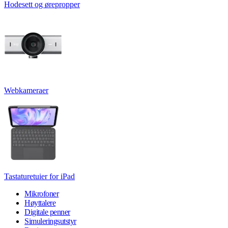
Hodesett og ørepropper
Webkameraer
Tastaturetuier for iPad
Mikrofoner
Høyttalere
Digitale penner
Simuleringsutstyr