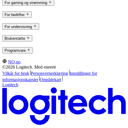
For gaming og strømming
For bedrifter
For undervisning
Brukerstøtte
Programvare
NO,no
©2026 Logitech. Med enerett
Vilkår for bruk
Personvernerklæring
Innstillinger for
informasjonskapsler
Områdekart
Logitech