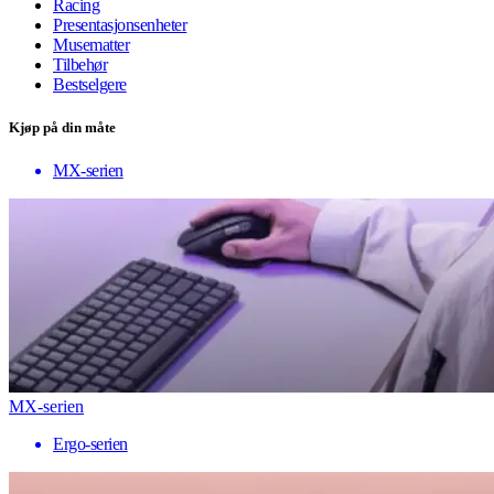
Racing
Presentasjonsenheter
Musematter
Tilbehør
Bestselgere
Kjøp på din måte
MX-serien
MX-serien
Ergo-serien