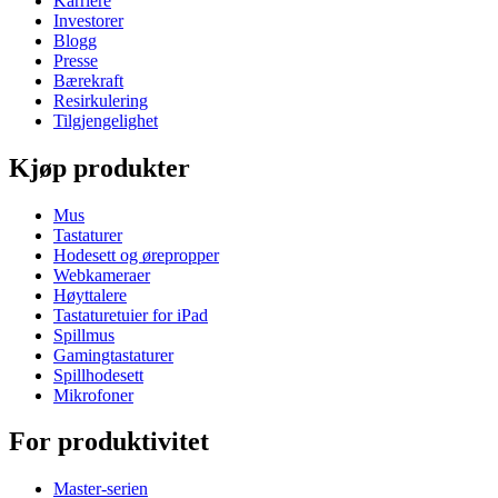
Karriere
Investorer
Blogg
Presse
Bærekraft
Resirkulering
Tilgjengelighet
Kjøp produkter
Mus
Tastaturer
Hodesett og ørepropper
Webkameraer
Høyttalere
Tastaturetuier for iPad
Spillmus
Gamingtastaturer
Spillhodesett
Mikrofoner
For produktivitet
Master-serien