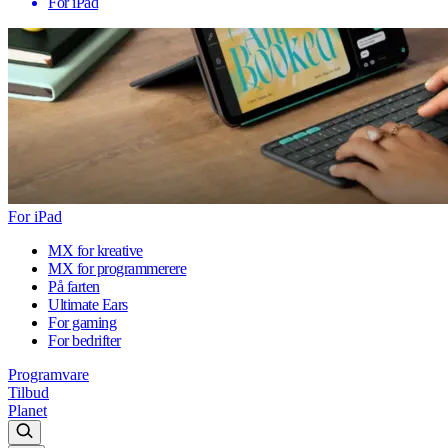
For iPad
For iPad
MX for kreative
MX for programmerere
På farten
Ultimate Ears
For gaming
For bedrifter
Programvare
Tilbud
Planet