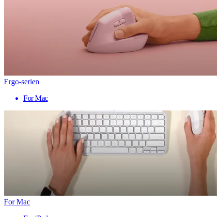
Ergo-serien
For Mac
For Mac