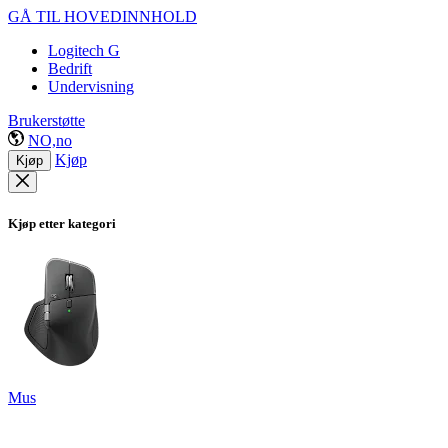
GÅ TIL HOVEDINNHOLD
Logitech G
Bedrift
Undervisning
Brukerstøtte
NO,no
Kjøp
Kjøp
Kjøp etter kategori
Mus