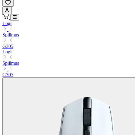
Logi
Spillmus
G305
Logi
Spillmus
G305