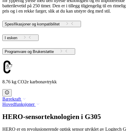
for ypperlig ytelse med den nyeste teknologien og en imponerende
batterilevetid på 250 timer. Den er i tillegg tilgjengelig til en rimelig
pris og i en rekke farger, slik at du kan utstyre deg med stil.
Spesifikasjoner og kompatibilitet
I esken
Programvare og Brukerstøtte
8.76
8.76 kg CO2e karbonavtrykk
Bærekraft
Hovedfunksjoner
HERO-sensorteknologien i G305
HERO er en revolusjonerende optisk sensor utviklet av Logitech G