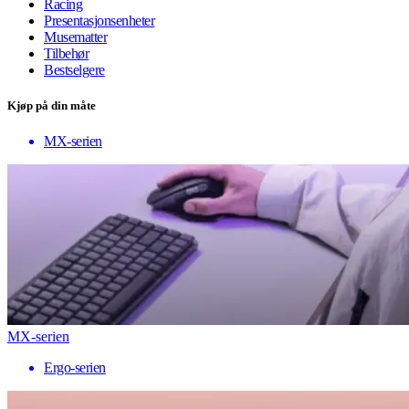
Racing
Presentasjonsenheter
Musematter
Tilbehør
Bestselgere
Kjøp på din måte
MX-serien
MX-serien
Ergo-serien