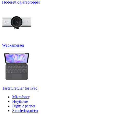
Hodesett og ørepropper
Webkameraer
Tastaturetuier for iPad
Mikrofoner
Høyttalere
Digitale penner
Simuleringsutstyr