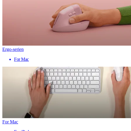
Ergo-serien
For Mac
For Mac