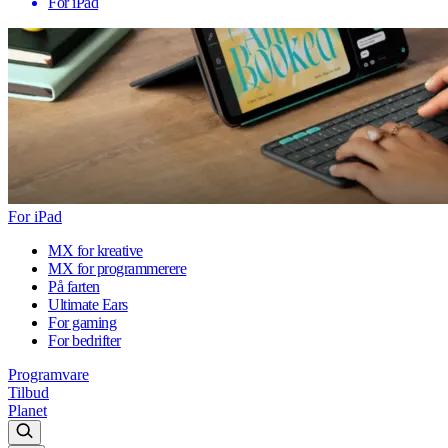
For iPad
For iPad
MX for kreative
MX for programmerere
På farten
Ultimate Ears
For gaming
For bedrifter
Programvare
Tilbud
Planet