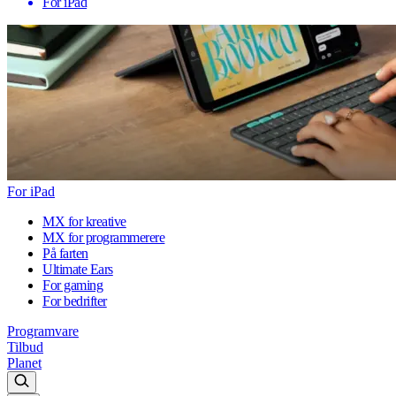
For iPad
For iPad
MX for kreative
MX for programmerere
På farten
Ultimate Ears
For gaming
For bedrifter
Programvare
Tilbud
Planet