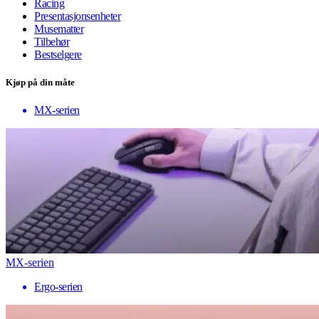
Racing
Presentasjonsenheter
Musematter
Tilbehør
Bestselgere
Kjøp på din måte
MX-serien
MX-serien
Ergo-serien