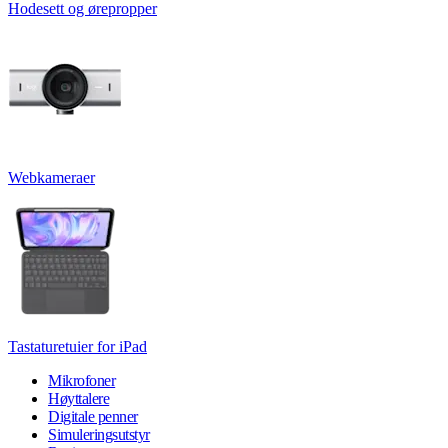
Hodesett og ørepropper
Webkameraer
Tastaturetuier for iPad
Mikrofoner
Høyttalere
Digitale penner
Simuleringsutstyr