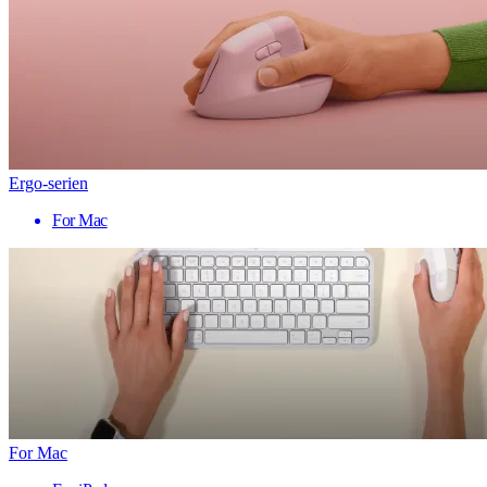
Ergo-serien
For Mac
For Mac