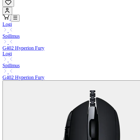
Logi
Spillmus
G402 Hyperion Fury
Logi
Spillmus
G402 Hyperion Fury