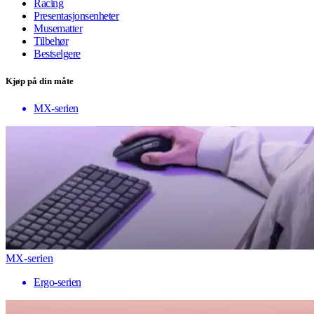
Racing
Presentasjonsenheter
Musematter
Tilbehør
Bestselgere
Kjøp på din måte
MX-serien
MX-serien
Ergo-serien