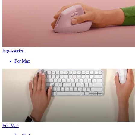
Ergo-serien
For Mac
For Mac