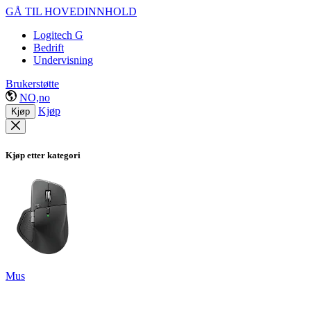
GÅ TIL HOVEDINNHOLD
Logitech G
Bedrift
Undervisning
Brukerstøtte
NO,no
Kjøp
Kjøp
Kjøp etter kategori
Mus