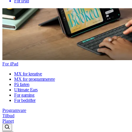
For iPad
For iPad
MX for kreative
MX for programmerere
På farten
Ultimate Ears
For gaming
For bedrifter
Programvare
Tilbud
Planet