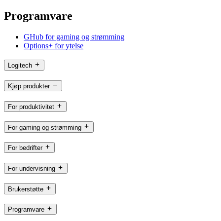
Programvare
GHub for gaming og strømming
Options+ for ytelse
Logitech
Kjøp produkter
For produktivitet
For gaming og strømming
For bedrifter
For undervisning
Brukerstøtte
Programvare