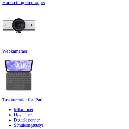
Hodesett og ørepropper
Webkameraer
Tastaturetuier for iPad
Mikrofoner
Høyttalere
Digitale penner
Simuleringsutstyr