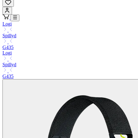
Logi
Spillyd
G435
Logi
Spillyd
G435