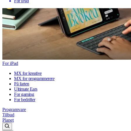
For iPad
For iPad
MX for kreative
MX for programmerere
På farten
Ultimate Ears
For gaming
For bedrifter
Programvare
Tilbud
Planet