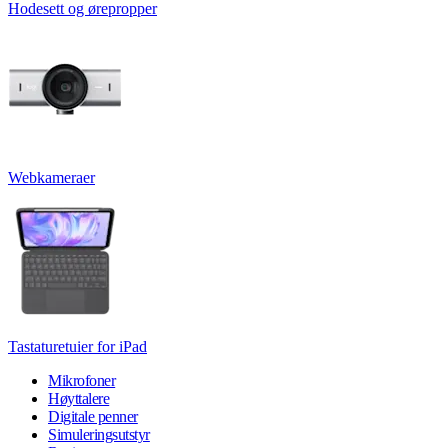
Hodesett og ørepropper
Webkameraer
Tastaturetuier for iPad
Mikrofoner
Høyttalere
Digitale penner
Simuleringsutstyr