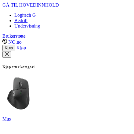
GÅ TIL HOVEDINNHOLD
Logitech G
Bedrift
Undervisning
Brukerstøtte
NO,no
Kjøp
Kjøp
Kjøp etter kategori
Mus