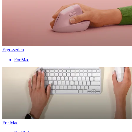
Ergo-serien
For Mac
For Mac