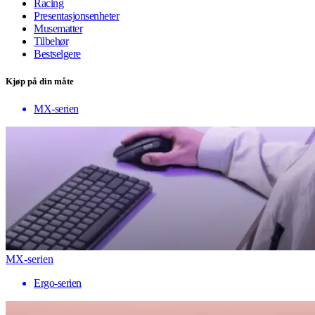
Racing
Presentasjonsenheter
Musematter
Tilbehør
Bestselgere
Kjøp på din måte
MX-serien
MX-serien
Ergo-serien