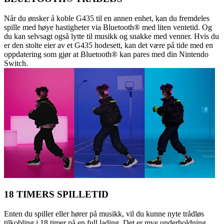
Når du ønsker å koble G435 til en annen enhet, kan du fremdeles
spille med høye hastigheter via Bluetooth® med liten ventetid. Og
du kan selvsagt også lytte til musikk og snakke med venner. Hvis du
er den stolte eier av et G435 hodesett, kan det være på tide med en
oppdatering som gjør at Bluetooth® kan pares med din Nintendo
Switch.
18 TIMERS SPILLETID
Enten du spiller eller hører på musikk, vil du kunne nyte trådløs
tilkobling i 18 timer på en full lading. Det er mye underholdning.