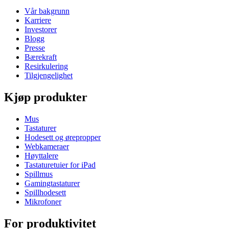
Vår bakgrunn
Karriere
Investorer
Blogg
Presse
Bærekraft
Resirkulering
Tilgjengelighet
Kjøp produkter
Mus
Tastaturer
Hodesett og ørepropper
Webkameraer
Høyttalere
Tastaturetuier for iPad
Spillmus
Gamingtastaturer
Spillhodesett
Mikrofoner
For produktivitet