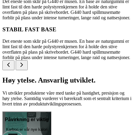
Det eneste som sklir på G440 er musen. En base av naturgummi er
limt fast til den harde polystyrenkjernen for å holde den stive
overflaten på plass på skrivebordet. G440 hard spillmusematte
forblir på plass under intense turneringer, lange raid og nattsesjoner.
STABIL FAST BASE
Det eneste som sklir på G440 er musen. En base av naturgummi er
limt fast til den harde polystyrenkjernen for å holde den stive
overflaten på plass på skrivebordet. G440 hard spillmusematte
forblir på plass under intense turneringer, lange raid og nattsesjoner.
Høy ytelse. Ansvarlig utviklet.
Vi utvikler produktene våre med tanke på hastighet, presisjon og
høy ytelse. Samtidig vurderer vi bærekraft som et sentralt kriterium i
hvert trinn av produktutviklingsprosessen.
Påvirkning er viktig
Karbon er vår nye kalori