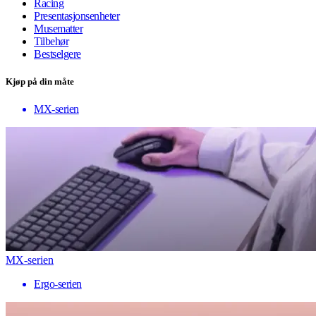
Racing
Presentasjonsenheter
Musematter
Tilbehør
Bestselgere
Kjøp på din måte
MX-serien
MX-serien
Ergo-serien