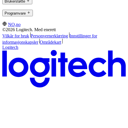
Brukerstøtte
Programvare
NO,no
©2026 Logitech. Med enerett
Vilkår for bruk
Personvernerklæring
Innstillinger for
informasjonskapsler
Områdekart
Logitech