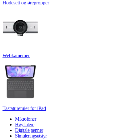
Hodesett og ørepropper
Webkameraer
Tastaturetuier for iPad
Mikrofoner
Høyttalere
Digitale penner
Simuleringsutstyr