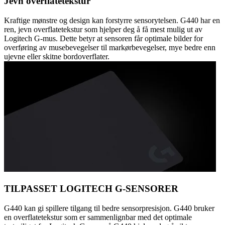
Jevn overflatetekstur
Kraftige mønstre og design kan forstyrre sensorytelsen. G440 har en
ren, jevn overflatetekstur som hjelper deg å få mest mulig ut av
Logitech G-mus. Dette betyr at sensoren får optimale bilder for
overføring av musebevegelser til markørbevegelser, mye bedre enn
ujevne eller skitne bordoverflater.
TILPASSET LOGITECH G-SENSORER
G440 kan gi spillere tilgang til bedre sensorpresisjon. G440 bruker
en overflatetekstur som er sammenlignbar med det optimale