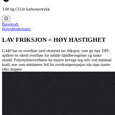
3.08 kg CO2e karbonavtrykk
Bærekraft
Hovedfunksjoner
LAV FRIKSJON = HØY HASTIGHET
G440 har en overflate med ekstremt lav friksjon, som gir høy DPI-
spillere en ideell overflate for subtile håndbevegelser og raske
skudd. Polyetylenoverflaten lar musen bevege seg selv ved minimal
kraft, noe som minimerer feil fra overkompensasjon når man starter
eller stopper.