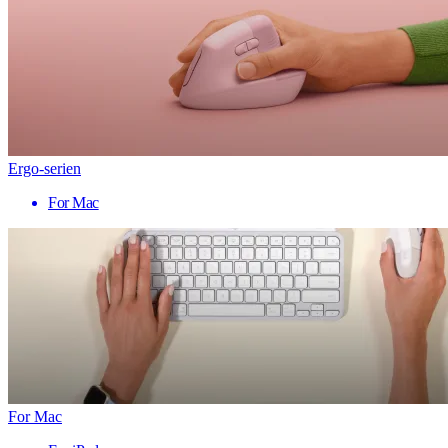
Ergo-serien
For Mac
For Mac