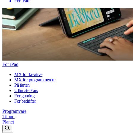
For iPad
For iPad
MX for kreative
MX for programmerere
På farten
Ultimate Ears
For gaming
For bedrifter
Programvare
Tilbud
Planet