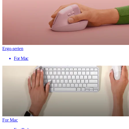
Ergo-serien
For Mac
For Mac