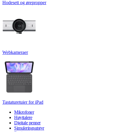
Hodesett og ørepropper
Webkameraer
Tastaturetuier for iPad
Mikrofoner
Høyttalere
Digitale penner
Simuleringsutstyr