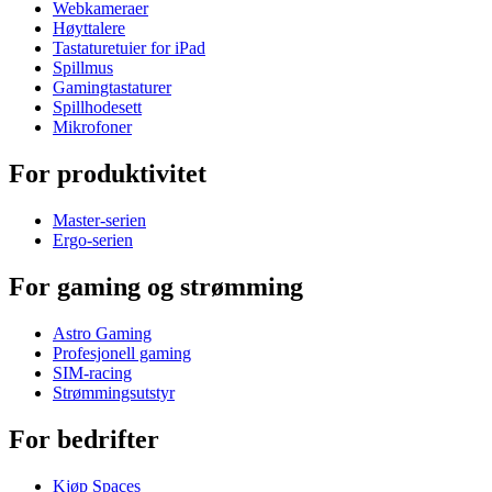
Webkameraer
Høyttalere
Tastaturetuier for iPad
Spillmus
Gamingtastaturer
Spillhodesett
Mikrofoner
For produktivitet
Master-serien
Ergo-serien
For gaming og strømming
Astro Gaming
Profesjonell gaming
SIM-racing
Strømmingsutstyr
For bedrifter
Kjøp Spaces