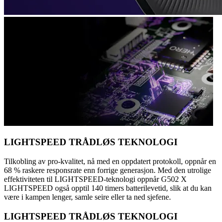
LIGHTSPEED TRÅDLØS TEKNOLOGI
Tilkobling av pro-kvalitet, nå med en oppdatert protokoll, oppnår en
68 % raskere responsrate enn forrige generasjon. Med den utrolige
effektiviteten til LIGHTSPEED-teknologi oppnår G502 X
LIGHTSPEED også opptil 140 timers batterilevetid, slik at du kan
være i kampen lenger, samle seire eller ta ned sjefene.
LIGHTSPEED TRÅDLØS TEKNOLOGI