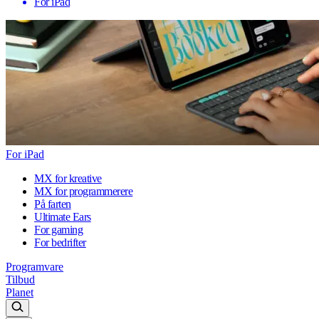
For iPad
For iPad
MX for kreative
MX for programmerere
På farten
Ultimate Ears
For gaming
For bedrifter
Programvare
Tilbud
Planet