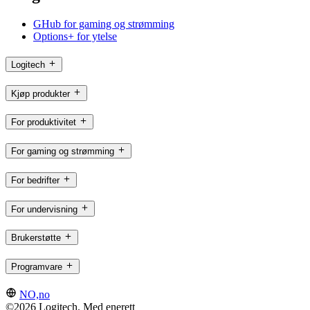
GHub for gaming og strømming
Options+ for ytelse
Logitech
Kjøp produkter
For produktivitet
For gaming og strømming
For bedrifter
For undervisning
Brukerstøtte
Programvare
NO,no
©2026 Logitech. Med enerett