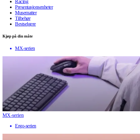
Racing
Presentasjonsenheter
Musematter
Tilbehør
Bestselgere
Kjøp på din måte
MX-serien
MX-serien
Ergo-serien