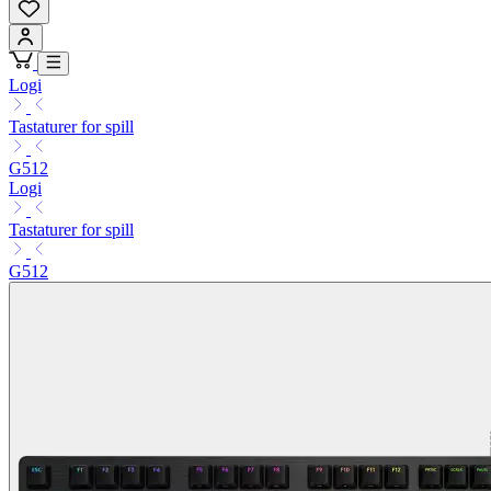
Logi
Tastaturer for spill
G512
Logi
Tastaturer for spill
G512