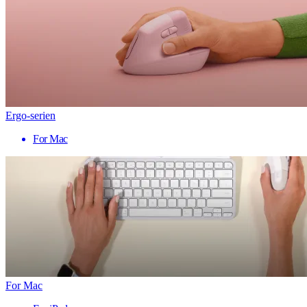
Ergo-serien
For Mac
For Mac