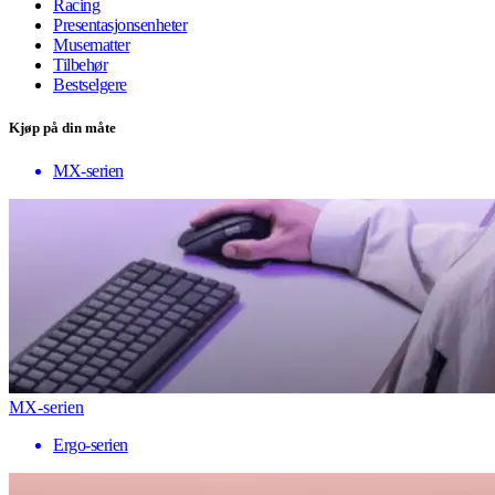
Racing
Presentasjonsenheter
Musematter
Tilbehør
Bestselgere
Kjøp på din måte
MX-serien
MX-serien
Ergo-serien