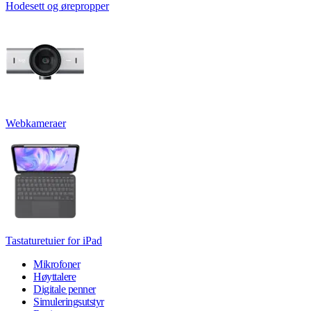
Hodesett og ørepropper
Webkameraer
Tastaturetuier for iPad
Mikrofoner
Høyttalere
Digitale penner
Simuleringsutstyr