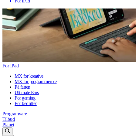
For iPad
For iPad
MX for kreative
MX for programmerere
På farten
Ultimate Ears
For gaming
For bedrifter
Programvare
Tilbud
Planet