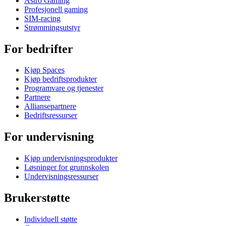
Astro Gaming
Profesjonell gaming
SIM-racing
Strømmingsutstyr
For bedrifter
Kjøp Spaces
Kjøp bedriftsprodukter
Programvare og tjenester
Partnere
Alliansepartnere
Bedriftsressurser
For undervisning
Kjøp undervisningsprodukter
Løsninger for grunnskolen
Undervisningsressurser
Brukerstøtte
Individuell støtte