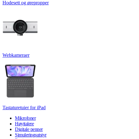
Hodesett og ørepropper
Webkameraer
Tastaturetuier for iPad
Mikrofoner
Høyttalere
Digitale penner
Simuleringsutstyr