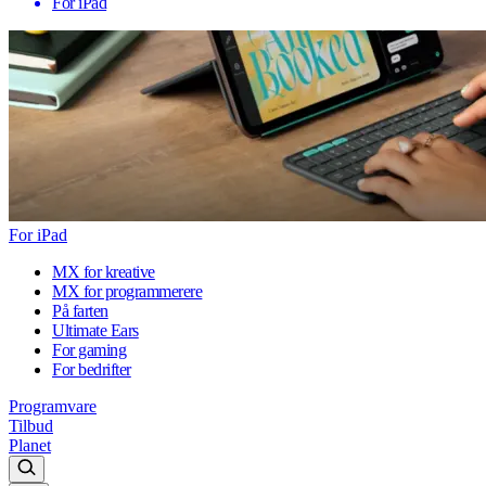
For iPad
For iPad
MX for kreative
MX for programmerere
På farten
Ultimate Ears
For gaming
For bedrifter
Programvare
Tilbud
Planet