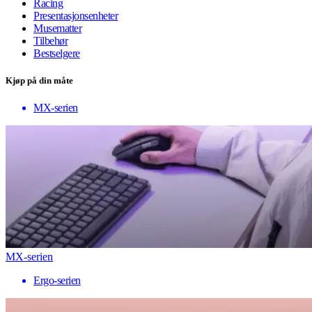
Racing
Presentasjonsenheter
Musematter
Tilbehør
Bestselgere
Kjøp på din måte
MX-serien
MX-serien
Ergo-serien