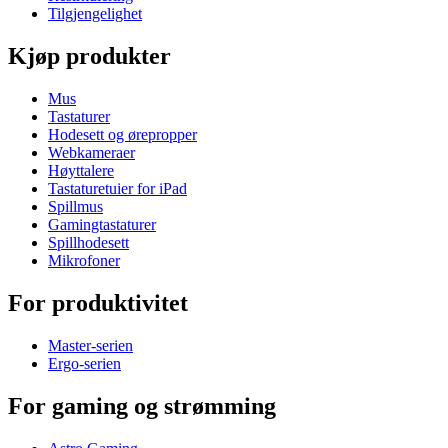
Tilgjengelighet
Kjøp produkter
Mus
Tastaturer
Hodesett og ørepropper
Webkameraer
Høyttalere
Tastaturetuier for iPad
Spillmus
Gamingtastaturer
Spillhodesett
Mikrofoner
For produktivitet
Master-serien
Ergo-serien
For gaming og strømming