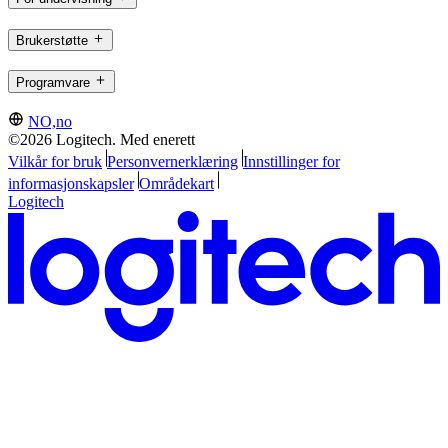
Brukerstøtte
Programvare
NO,no
©2026 Logitech. Med enerett
Vilkår for bruk
Personvernerklæring
Innstillinger for
informasjonskapsler
Områdekart
Logitech