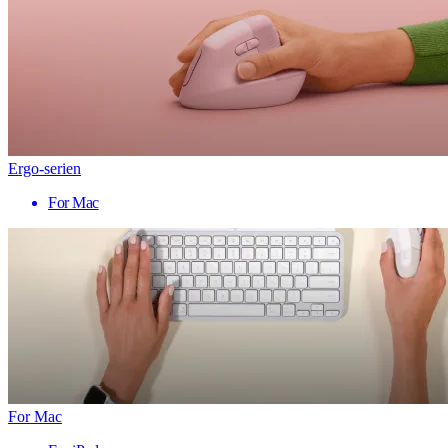
Ergo-serien
For Mac
For Mac