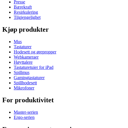
Presse
Bærekraft
Resirkulering
Tilgjengelighet
Kjøp produkter
Mus
Tastaturer
Hodesett og ørepropper
Webkameraer
Høyttalere
Tastaturetuier for iPad
Spillmus
Gamingtastaturer
Spillhodesett
Mikrofoner
For produktivitet
Master-serien
Ergo-serien