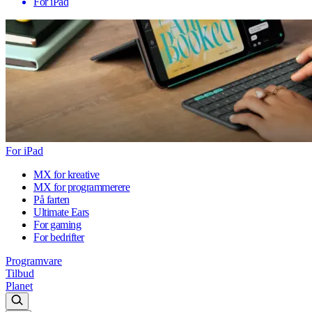
For iPad
For iPad
MX for kreative
MX for programmerere
På farten
Ultimate Ears
For gaming
For bedrifter
Programvare
Tilbud
Planet