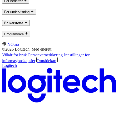
For bedrifter
For undervisning
Brukerstøtte
Programvare
NO,no
©2026 Logitech. Med enerett
Vilkår for bruk
Personvernerklæring
Innstillinger for
informasjonskapsler
Områdekart
Logitech