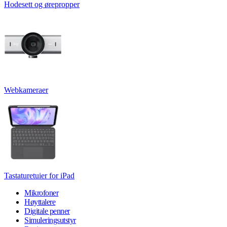
Hodesett og ørepropper
Webkameraer
Tastaturetuier for iPad
Mikrofoner
Høyttalere
Digitale penner
Simuleringsutstyr