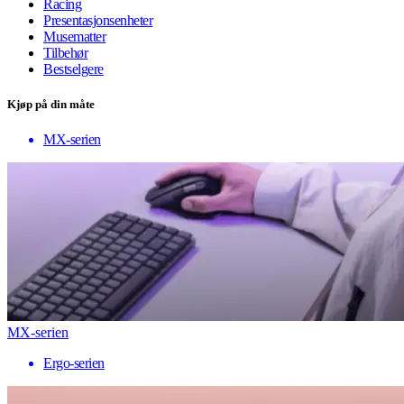
Racing
Presentasjonsenheter
Musematter
Tilbehør
Bestselgere
Kjøp på din måte
MX-serien
MX-serien
Ergo-serien