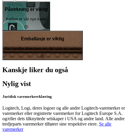
Påvirkning er viktig
Karbon er vår nye kalori
Emballasje er viktig
Det handler ikke bare om det som er i esken
Kanskje liker du også
Nylig vist
Juridisk varemerkeerklæring
Logitech, Logi, deres logoer og alle andre Logitech-varemerker er
varemerker eller registrerte varemerker for Logitech Europe S.A.
og/eller dets tilknyttede selskaper i USA og andre land. Alle andre
tredjeparts varemerker tilhører sine respektive eiere.
Se alle
varemerker