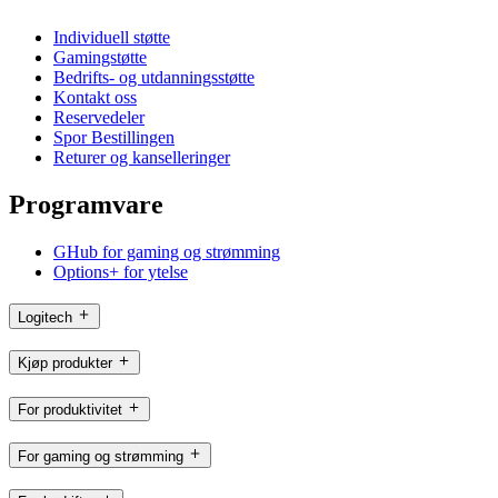
Individuell støtte
Gamingstøtte
Bedrifts- og utdanningsstøtte
Kontakt oss
Reservedeler
Spor Bestillingen
Returer og kanselleringer
Programvare
GHub for gaming og strømming
Options+ for ytelse
Logitech
Kjøp produkter
For produktivitet
For gaming og strømming