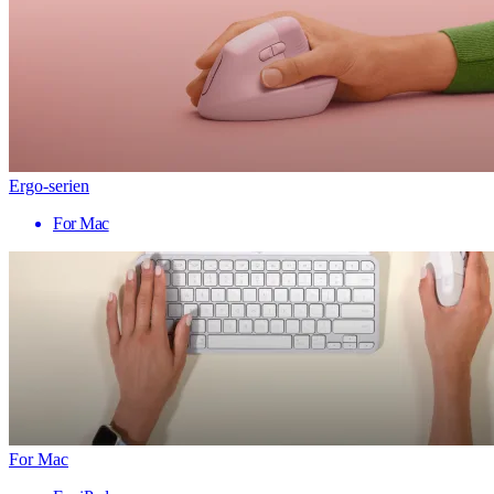
Ergo-serien
For Mac
For Mac