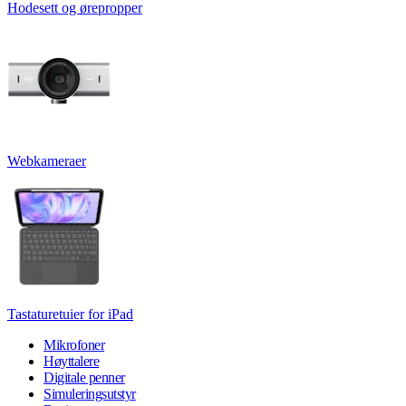
Hodesett og ørepropper
Webkameraer
Tastaturetuier for iPad
Mikrofoner
Høyttalere
Digitale penner
Simuleringsutstyr