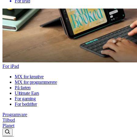
For iPad
For iPad
MX for kreative
MX for programmerere
På farten
Ultimate Ears
For gaming
For bedrifter
Programvare
Tilbud
Planet