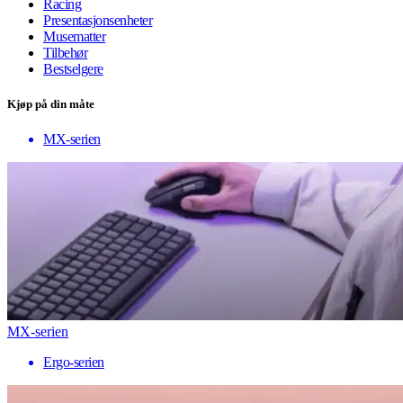
Racing
Presentasjonsenheter
Musematter
Tilbehør
Bestselgere
Kjøp på din måte
MX-serien
MX-serien
Ergo-serien