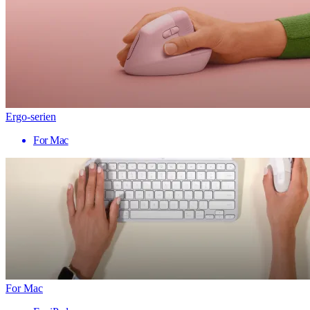
Ergo-serien
For Mac
For Mac