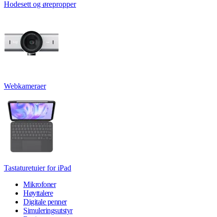
Hodesett og ørepropper
Webkameraer
Tastaturetuier for iPad
Mikrofoner
Høyttalere
Digitale penner
Simuleringsutstyr