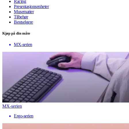
Racing
Presentasjonsenheter
Musematter
Tilbehør
Bestselgere
Kjøp på din måte
MX-serien
MX-serien
Ergo-serien