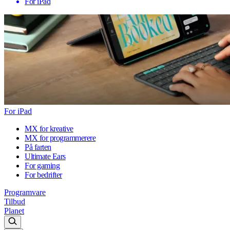
For iPad
For iPad
MX for kreative
MX for programmerere
På farten
Ultimate Ears
For gaming
For bedrifter
Programvare
Tilbud
Planet