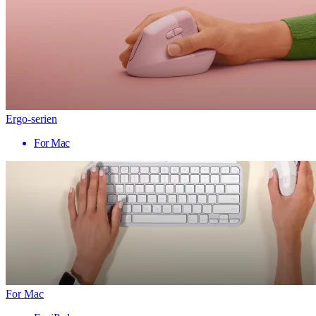
Ergo-serien
For Mac
For Mac