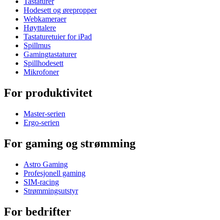
Tastaturer
Hodesett og ørepropper
Webkameraer
Høyttalere
Tastaturetuier for iPad
Spillmus
Gamingtastaturer
Spillhodesett
Mikrofoner
For produktivitet
Master-serien
Ergo-serien
For gaming og strømming
Astro Gaming
Profesjonell gaming
SIM-racing
Strømmingsutstyr
For bedrifter