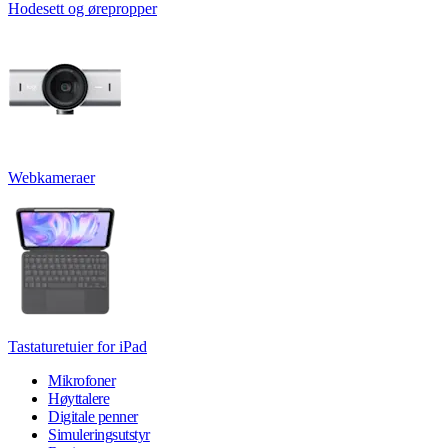
Hodesett og ørepropper
Webkameraer
Tastaturetuier for iPad
Mikrofoner
Høyttalere
Digitale penner
Simuleringsutstyr