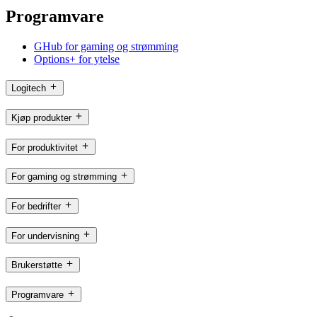
Programvare
GHub for gaming og strømming
Options+ for ytelse
Logitech
Kjøp produkter
For produktivitet
For gaming og strømming
For bedrifter
For undervisning
Brukerstøtte
Programvare