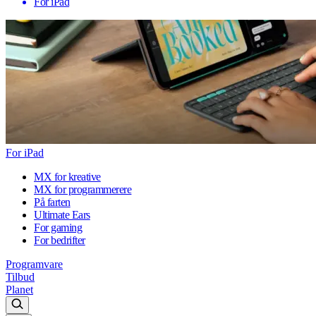
For iPad
For iPad
MX for kreative
MX for programmerere
På farten
Ultimate Ears
For gaming
For bedrifter
Programvare
Tilbud
Planet