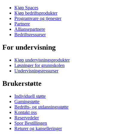
Kjøp Spaces
Kjøp bedriftsprodukter
Programvare og tjenester
Partnere
Alliansepartnere
Bedriftsressurser
For undervisning
Kjøp undervisningsprodukter
Løsninger for grunnskolen
Undervisningsressurser
Brukerstøtte
Individuell støtte
Gamingstøtte
Bedrifts- og utdanningsstøtte
Kontakt oss
Reservedeler
Spor Bestillingen
Returer og kanselleringer