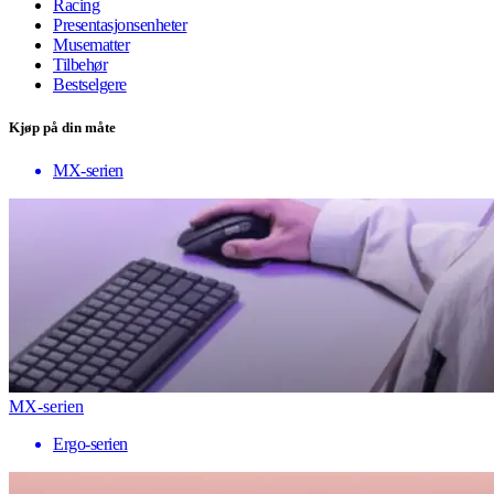
Racing
Presentasjonsenheter
Musematter
Tilbehør
Bestselgere
Kjøp på din måte
MX-serien
MX-serien
Ergo-serien