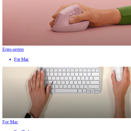
Ergo-serien
For Mac
For Mac