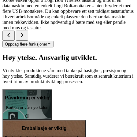
Koble enkelt opptil 6 Logi Bolt Wireless tastatur og mus til én
datamaskin med en enkelt Logi Bolt-mottaker – uten bryderiet med
flere USB-mottakere. Du kan oppbevare ett sett trådløst tastatur/mus
i hvert arbeidsområde og enkelt plassere den bærbar datamaskin
innen rekkevidden. Ikke nødvendig å bære med seg eller pendle
med mus og tastatur.
Oppdag flere funksjoner
Høy ytelse. Ansvarlig utviklet.
Vi utvikler produktene våre med tanke på hastighet, presisjon og
høy ytelse. Samtidig vurderer vi bærekraft som et sentralt kriterium i
hvert trinn av produktutviklingsprosessen.
Påvirkning er viktig
Karbon er vår nye kalori
Emballasje er viktig