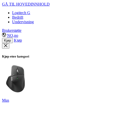
GÅ TIL HOVEDINNHOLD
Logitech G
Bedrift
Undervisning
Brukerstøtte
NO,no
Kjøp
Kjøp
Kjøp etter kategori
Mus