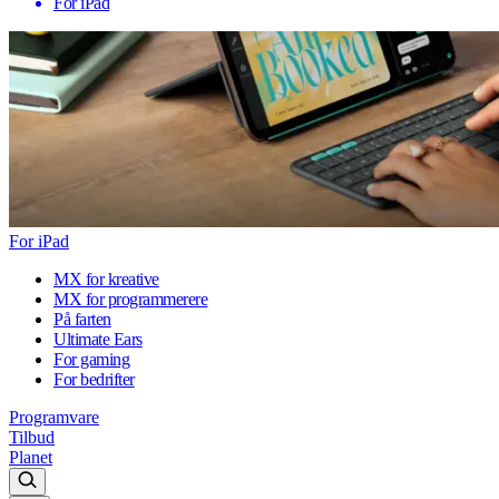
For iPad
For iPad
MX for kreative
MX for programmerere
På farten
Ultimate Ears
For gaming
For bedrifter
Programvare
Tilbud
Planet