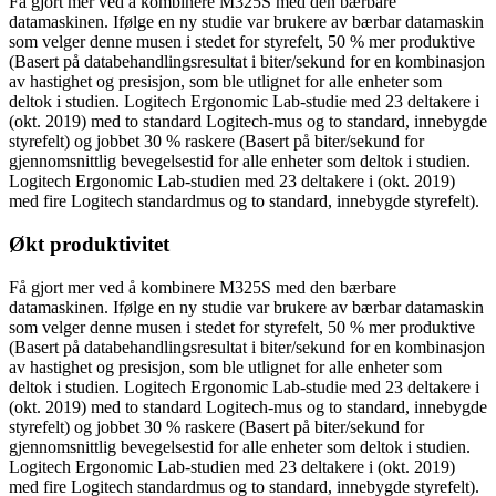
Få gjort mer ved å kombinere M325S med den bærbare
datamaskinen. Ifølge en ny studie var brukere av bærbar datamaskin
som velger denne musen i stedet for styrefelt, 50 % mer produktive
(Basert på databehandlingsresultat i biter/sekund for en kombinasjon
av hastighet og presisjon, som ble utlignet for alle enheter som
deltok i studien. Logitech Ergonomic Lab-studie med 23 deltakere i
(okt. 2019) med to standard Logitech-mus og to standard, innebygde
styrefelt) og jobbet 30 % raskere (Basert på biter/sekund for
gjennomsnittlig bevegelsestid for alle enheter som deltok i studien.
Logitech Ergonomic Lab-studien med 23 deltakere i (okt. 2019)
med fire Logitech standardmus og to standard, innebygde styrefelt).
Økt produktivitet
Få gjort mer ved å kombinere M325S med den bærbare
datamaskinen. Ifølge en ny studie var brukere av bærbar datamaskin
som velger denne musen i stedet for styrefelt, 50 % mer produktive
(Basert på databehandlingsresultat i biter/sekund for en kombinasjon
av hastighet og presisjon, som ble utlignet for alle enheter som
deltok i studien. Logitech Ergonomic Lab-studie med 23 deltakere i
(okt. 2019) med to standard Logitech-mus og to standard, innebygde
styrefelt) og jobbet 30 % raskere (Basert på biter/sekund for
gjennomsnittlig bevegelsestid for alle enheter som deltok i studien.
Logitech Ergonomic Lab-studien med 23 deltakere i (okt. 2019)
med fire Logitech standardmus og to standard, innebygde styrefelt).