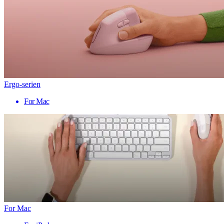
Ergo-serien
For Mac
For Mac