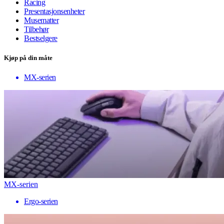
Racing
Presentasjonsenheter
Musematter
Tilbehør
Bestselgere
Kjøp på din måte
MX-serien
MX-serien
Ergo-serien