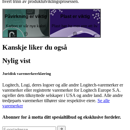
hvert trinn av produktutviklingsprosessen.
Påvirkning er viktig
Plast er viktig
Karbon er vår nye kalori
Plast bør ha mer enn ett liv.
Kanskje liker du også
Nylig vist
Juridisk varemerkeerklæring
Logitech, Logi, deres logoer og alle andre Logitech-varemerker er
varemerker eller registrerte varemerker for Logitech Europe S.A.
og/eller dets tilknyttede selskaper i USA og andre land. Alle andre
tredjeparts varemerker tilhører sine respektive eiere.
Se alle
varemerker
Abonner for å motta ditt spesialtilbud og eksklusive fordeler.