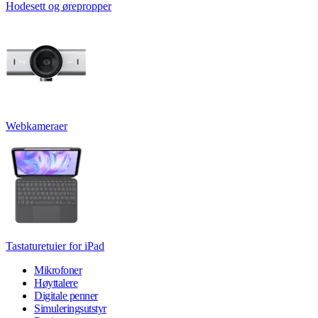
Hodesett og ørepropper
Webkameraer
Tastaturetuier for iPad
Mikrofoner
Høyttalere
Digitale penner
Simuleringsutstyr