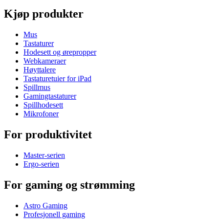
Kjøp produkter
Mus
Tastaturer
Hodesett og ørepropper
Webkameraer
Høyttalere
Tastaturetuier for iPad
Spillmus
Gamingtastaturer
Spillhodesett
Mikrofoner
For produktivitet
Master-serien
Ergo-serien
For gaming og strømming
Astro Gaming
Profesjonell gaming