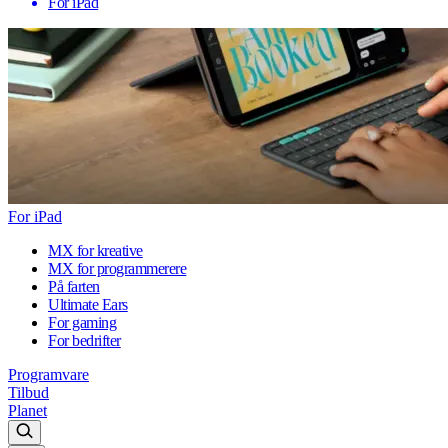
For iPad
For iPad
MX for kreative
MX for programmerere
På farten
Ultimate Ears
For gaming
For bedrifter
Programvare
Tilbud
Planet