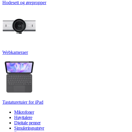
Hodesett og ørepropper
Webkameraer
Tastaturetuier for iPad
Mikrofoner
Høyttalere
Digitale penner
Simuleringsutstyr