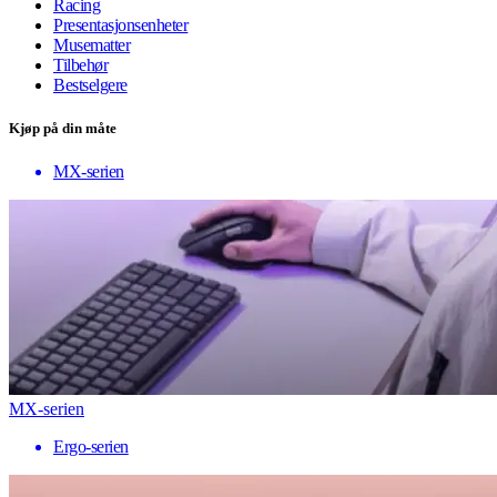
Racing
Presentasjonsenheter
Musematter
Tilbehør
Bestselgere
Kjøp på din måte
MX-serien
MX-serien
Ergo-serien