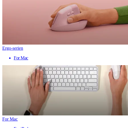
Ergo-serien
For Mac
For Mac