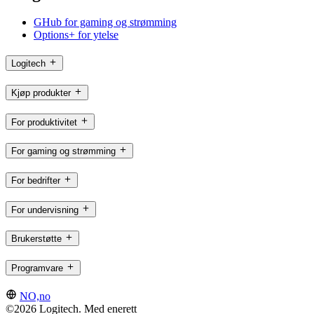
GHub for gaming og strømming
Options+ for ytelse
Logitech
Kjøp produkter
For produktivitet
For gaming og strømming
For bedrifter
For undervisning
Brukerstøtte
Programvare
NO,no
©2026 Logitech. Med enerett