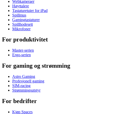
Webkameraer
Høyttalere
Tastaturetuier for iPad
Spillmus
Gamingtastaturer
Spillhodesett
Mikrofoner
For produktivitet
Master-serien
Ergo-serien
For gaming og strømming
Astro Gaming
Profesjonell gaming
SIM-racing
Strømmingsutstyr
For bedrifter
Kjøp Spaces