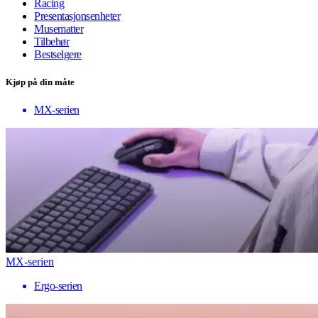
Racing
Presentasjonsenheter
Musematter
Tilbehør
Bestselgere
Kjøp på din måte
MX-serien
MX-serien
Ergo-serien