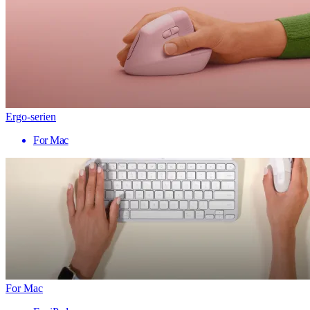
Ergo-serien
For Mac
For Mac