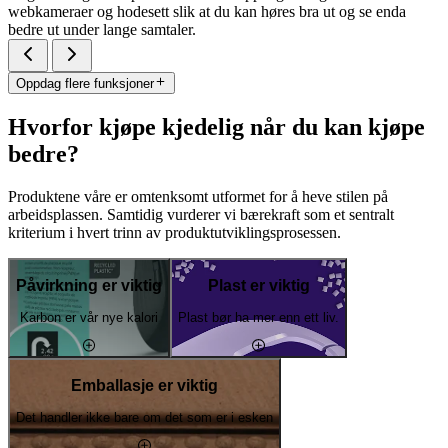
webkameraer og hodesett slik at du kan høres bra ut og se enda
bedre ut under lange samtaler.
Oppdag flere funksjoner
Hvorfor kjøpe kjedelig når du kan kjøpe
bedre?
Produktene våre er omtenksomt utformet for å heve stilen på
arbeidsplassen. Samtidig vurderer vi bærekraft som et sentralt
kriterium i hvert trinn av produktutviklingsprosessen.
Påvirkning er viktig
Plast er viktig
Karbon er vår nye kalori
Plast bør ha mer enn ett liv.
Emballasje er viktig
Det handler ikke bare om det som er i esken