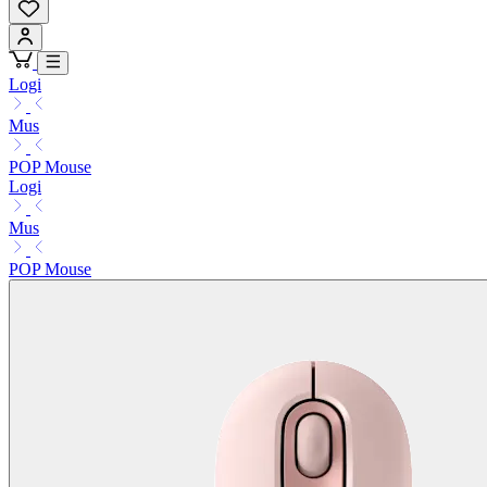
Logi
Mus
POP Mouse
Logi
Mus
POP Mouse