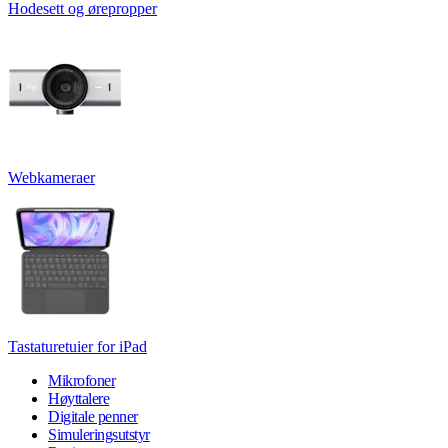
Hodesett og ørepropper
Webkameraer
Tastaturetuier for iPad
Mikrofoner
Høyttalere
Digitale penner
Simuleringsutstyr