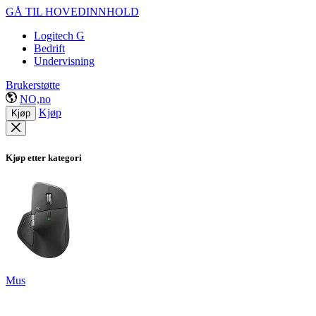
GÅ TIL HOVEDINNHOLD
Logitech G
Bedrift
Undervisning
Brukerstøtte
NO,no
Kjøp
Kjøp
Kjøp etter kategori
Mus