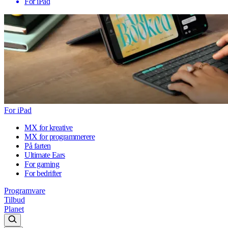
For iPad
For iPad
MX for kreative
MX for programmerere
På farten
Ultimate Ears
For gaming
For bedrifter
Programvare
Tilbud
Planet