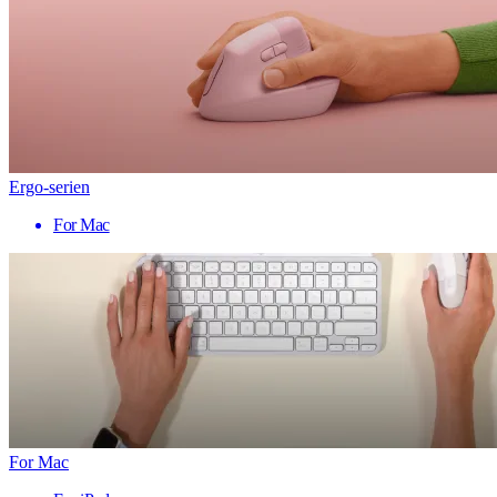
Ergo-serien
For Mac
For Mac