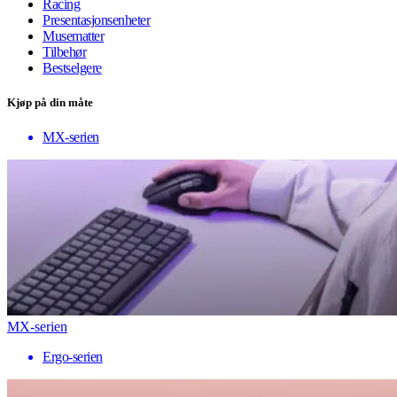
Racing
Presentasjonsenheter
Musematter
Tilbehør
Bestselgere
Kjøp på din måte
MX-serien
MX-serien
Ergo-serien