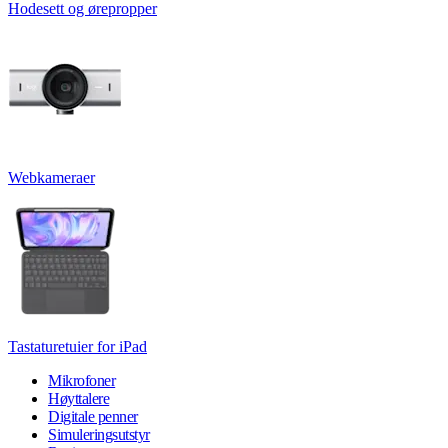
Hodesett og ørepropper
Webkameraer
Tastaturetuier for iPad
Mikrofoner
Høyttalere
Digitale penner
Simuleringsutstyr