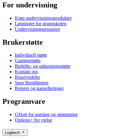
For undervisning
Kjøp undervisningsprodukter
Løsninger for grunnskolen
Undervisningsressurser
Brukerstøtte
Individuell støtte
Gamingstøtte
Bedrifts- og utdanningsstøtte
Kontakt oss
Reservedeler
Spor Bestillingen
Returer og kanselleringer
Programvare
GHub for gaming og strømming
Options+ for ytelse
Logitech