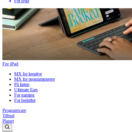
For iPad
For iPad
MX for kreative
MX for programmerere
På farten
Ultimate Ears
For gaming
For bedrifter
Programvare
Tilbud
Planet