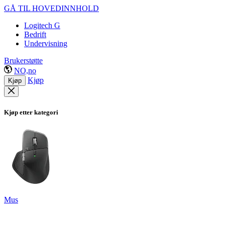
GÅ TIL HOVEDINNHOLD
Logitech G
Bedrift
Undervisning
Brukerstøtte
NO,no
Kjøp
Kjøp
Kjøp etter kategori
Mus