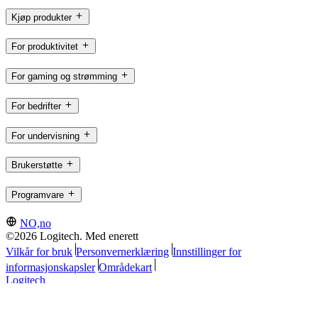
Kjøp produkter
For produktivitet
For gaming og strømming
For bedrifter
For undervisning
Brukerstøtte
Programvare
NO,no
©2026 Logitech. Med enerett
Vilkår for bruk
Personvernerklæring
Innstillinger for
informasjonskapsler
Områdekart
Logitech