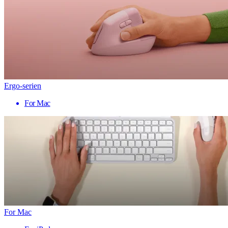
Ergo-serien
For Mac
For Mac