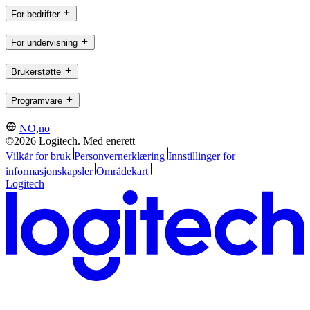
For bedrifter
For undervisning
Brukerstøtte
Programvare
NO,no
©2026 Logitech. Med enerett
Vilkår for bruk
Personvernerklæring
Innstillinger for
informasjonskapsler
Områdekart
Logitech