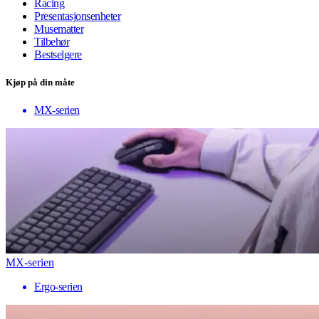
Racing
Presentasjonsenheter
Musematter
Tilbehør
Bestselgere
Kjøp på din måte
MX-serien
MX-serien
Ergo-serien