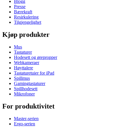
Blogg
Presse
Bærekraft
Resirkulering
Tilgjengelighet
Kjøp produkter
Mus
Tastaturer
Hodesett og ørepropper
Webkameraer
Høyttalere
Tastaturetuier for iPad
Spillmus
Gamingtastaturer
Spillhodesett
Mikrofoner
For produktivitet
Master-serien
Ergo-serien