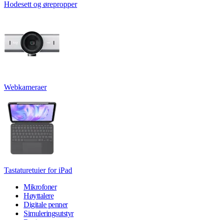
Hodesett og ørepropper
Webkameraer
Tastaturetuier for iPad
Mikrofoner
Høyttalere
Digitale penner
Simuleringsutstyr