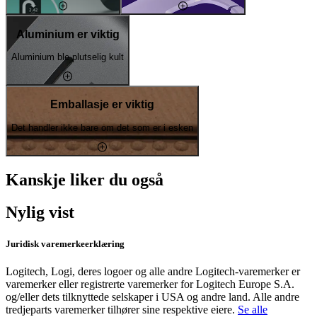
Aluminium er viktig
Aluminium ble plutselig kult
Emballasje er viktig
Det handler ikke bare om det som er i esken
Kanskje liker du også
Nylig vist
Juridisk varemerkeerklæring
Logitech, Logi, deres logoer og alle andre Logitech-varemerker er
varemerker eller registrerte varemerker for Logitech Europe S.A.
og/eller dets tilknyttede selskaper i USA og andre land. Alle andre
tredjeparts varemerker tilhører sine respektive eiere.
Se alle