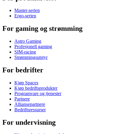
Master-serien
Ergo-serien
For gaming og strømming
Astro Gaming
Profesjonell gaming
SIM-racing
Strømmingsutstyr
For bedrifter
Kjøp Spaces
Kjøp bedriftsprodukter
Programvare og tjenester
Partnere
Alliansepartnere
Bedriftsressurser
For undervisning