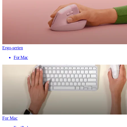
Ergo-serien
For Mac
For Mac