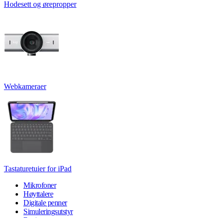
Hodesett og ørepropper
Webkameraer
Tastaturetuier for iPad
Mikrofoner
Høyttalere
Digitale penner
Simuleringsutstyr