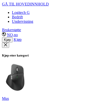
GÅ TIL HOVEDINNHOLD
Logitech G
Bedrift
Undervisning
Brukerstøtte
NO,no
Kjøp
Kjøp
Kjøp etter kategori
Mus