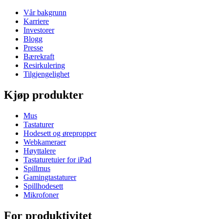
Vår bakgrunn
Karriere
Investorer
Blogg
Presse
Bærekraft
Resirkulering
Tilgjengelighet
Kjøp produkter
Mus
Tastaturer
Hodesett og ørepropper
Webkameraer
Høyttalere
Tastaturetuier for iPad
Spillmus
Gamingtastaturer
Spillhodesett
Mikrofoner
For produktivitet