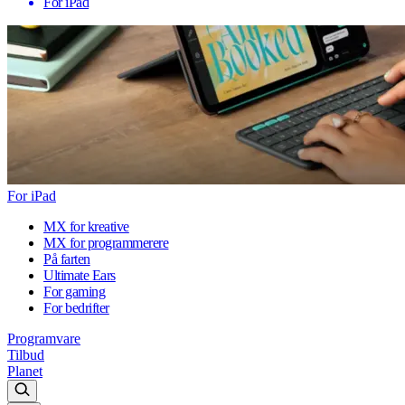
For iPad
For iPad
MX for kreative
MX for programmerere
På farten
Ultimate Ears
For gaming
For bedrifter
Programvare
Tilbud
Planet