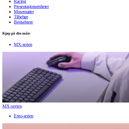
Racing
Presentasjonsenheter
Musematter
Tilbehør
Bestselgere
Kjøp på din måte
MX-serien
MX-serien
Ergo-serien