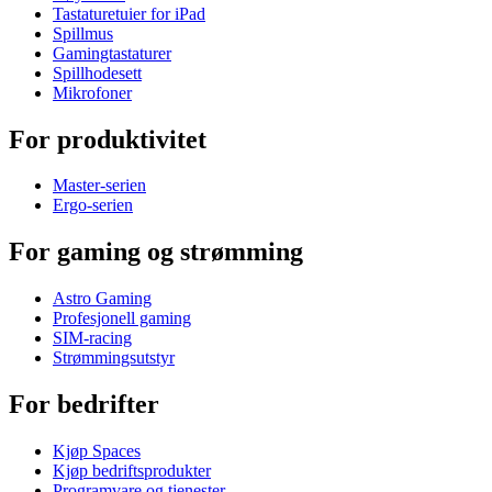
Tastaturetuier for iPad
Spillmus
Gamingtastaturer
Spillhodesett
Mikrofoner
For produktivitet
Master-serien
Ergo-serien
For gaming og strømming
Astro Gaming
Profesjonell gaming
SIM-racing
Strømmingsutstyr
For bedrifter
Kjøp Spaces
Kjøp bedriftsprodukter
Programvare og tjenester