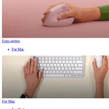
Ergo-serien
For Mac
For Mac