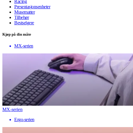
Racing
Presentasjonsenheter
Musematter
Tilbehør
Bestselgere
Kjøp på din måte
MX-serien
MX-serien
Ergo-serien