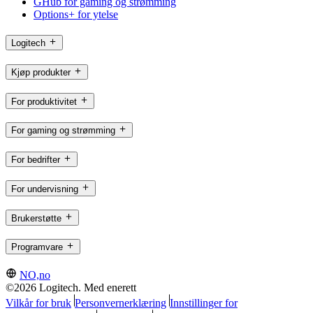
GHub for gaming og strømming
Options+ for ytelse
Logitech
Kjøp produkter
For produktivitet
For gaming og strømming
For bedrifter
For undervisning
Brukerstøtte
Programvare
NO,no
©2026 Logitech. Med enerett
Vilkår for bruk
Personvernerklæring
Innstillinger for