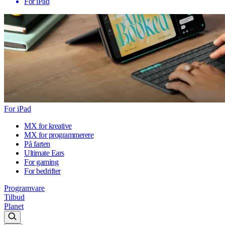
For iPad
For iPad
MX for kreative
MX for programmerere
På farten
Ultimate Ears
For gaming
For bedrifter
Programvare
Tilbud
Planet