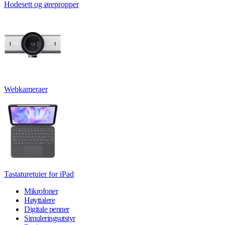
Hodesett og ørepropper
Webkameraer
Tastaturetuier for iPad
Mikrofoner
Høyttalere
Digitale penner
Simuleringsutstyr