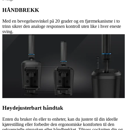
HÅNDBREKK
Med en bevegelsesvinkel på 20 grader og en fjærmekanisme i to
trinn sikrer den analoge responsen kontroll uten like i hver eneste
sving.
Høydejusterbart håndtak
Enten du bruker én eller to enheter, kan du justere til din ideelle
kjørestilling eller forbedre den ergonomiske komforten til den
sekvensielle girspaken eller håndbrekket. Tilpass cockpiten din og