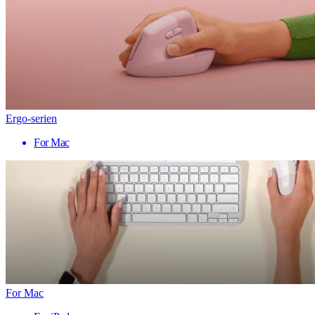
Ergo-serien
For Mac
For Mac