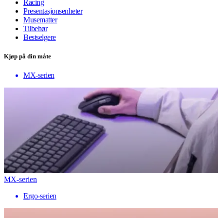
Racing
Presentasjonsenheter
Musematter
Tilbehør
Bestselgere
Kjøp på din måte
MX-serien
MX-serien
Ergo-serien