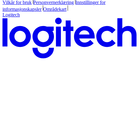
Vilkår for bruk
Personvernerklæring
Innstillinger for
informasjonskapsler
Områdekart
Logitech