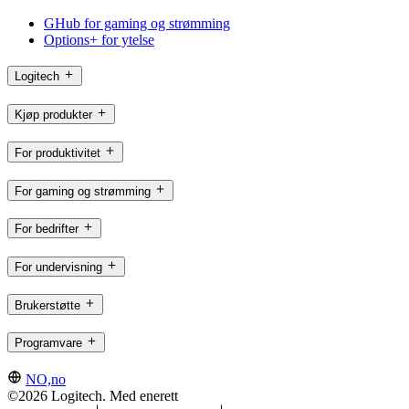
GHub for gaming og strømming
Options+ for ytelse
Logitech
Kjøp produkter
For produktivitet
For gaming og strømming
For bedrifter
For undervisning
Brukerstøtte
Programvare
NO,no
©2026 Logitech. Med enerett