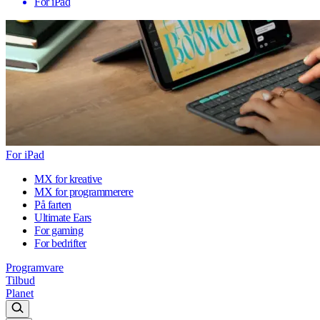
For iPad
For iPad
MX for kreative
MX for programmerere
På farten
Ultimate Ears
For gaming
For bedrifter
Programvare
Tilbud
Planet