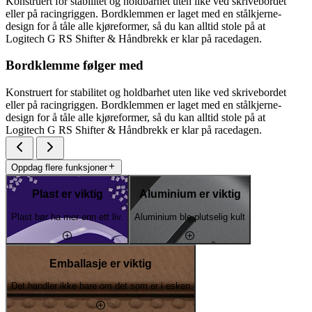
Konstruert for stabilitet og holdbarhet uten like ved skrivebordet
eller på racingriggen. Bordklemmen er laget med en stålkjerne-
design for å tåle alle kjøreformer, så du kan alltid stole på at
Logitech G RS Shifter & Håndbrekk er klar på racedagen.
Bordklemme følger med
Konstruert for stabilitet og holdbarhet uten like ved skrivebordet
eller på racingriggen. Bordklemmen er laget med en stålkjerne-
design for å tåle alle kjøreformer, så du kan alltid stole på at
Logitech G RS Shifter & Håndbrekk er klar på racedagen.
Oppdag flere funksjoner
Plast er viktig
Aluminium er viktig
Plast bør ha mer enn ett liv.
Aluminium ble plutselig kult
Emballasje er viktig
Det handler ikke bare om det som er i esken