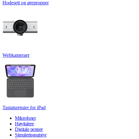
Hodesett og ørepropper
Webkameraer
Tastaturetuier for iPad
Mikrofoner
Høyttalere
Digitale penner
Simuleringsutstyr