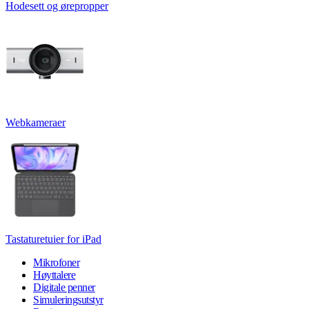
Hodesett og ørepropper
Webkameraer
Tastaturetuier for iPad
Mikrofoner
Høyttalere
Digitale penner
Simuleringsutstyr