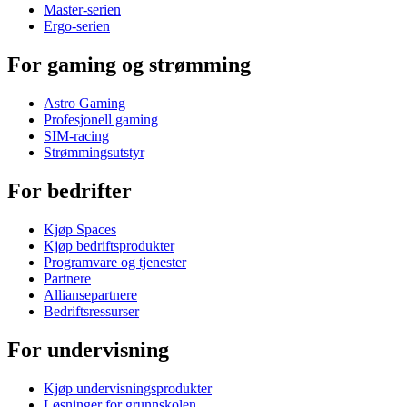
Master-serien
Ergo-serien
For gaming og strømming
Astro Gaming
Profesjonell gaming
SIM-racing
Strømmingsutstyr
For bedrifter
Kjøp Spaces
Kjøp bedriftsprodukter
Programvare og tjenester
Partnere
Alliansepartnere
Bedriftsressurser
For undervisning
Kjøp undervisningsprodukter
Løsninger for grunnskolen