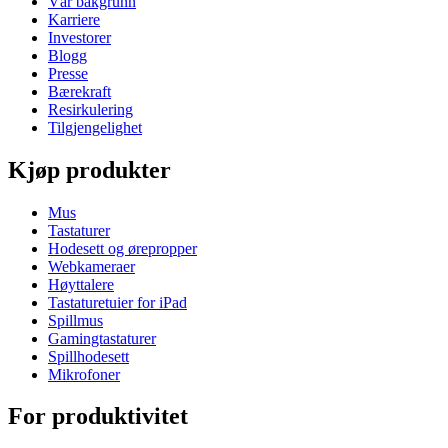
Vår bakgrunn
Karriere
Investorer
Blogg
Presse
Bærekraft
Resirkulering
Tilgjengelighet
Kjøp produkter
Mus
Tastaturer
Hodesett og ørepropper
Webkameraer
Høyttalere
Tastaturetuier for iPad
Spillmus
Gamingtastaturer
Spillhodesett
Mikrofoner
For produktivitet