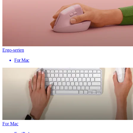
Ergo-serien
For Mac
For Mac