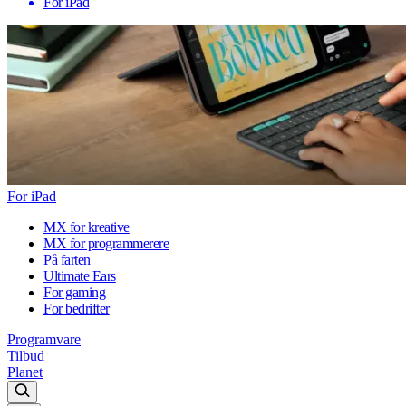
For iPad
For iPad
MX for kreative
MX for programmerere
På farten
Ultimate Ears
For gaming
For bedrifter
Programvare
Tilbud
Planet