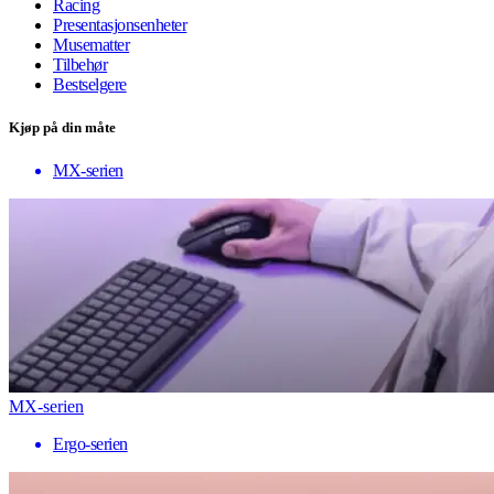
Racing
Presentasjonsenheter
Musematter
Tilbehør
Bestselgere
Kjøp på din måte
MX-serien
MX-serien
Ergo-serien