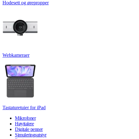
Hodesett og ørepropper
Webkameraer
Tastaturetuier for iPad
Mikrofoner
Høyttalere
Digitale penner
Simuleringsutstyr