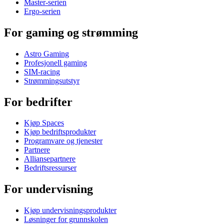
Master-serien
Ergo-serien
For gaming og strømming
Astro Gaming
Profesjonell gaming
SIM-racing
Strømmingsutstyr
For bedrifter
Kjøp Spaces
Kjøp bedriftsprodukter
Programvare og tjenester
Partnere
Alliansepartnere
Bedriftsressurser
For undervisning
Kjøp undervisningsprodukter
Løsninger for grunnskolen