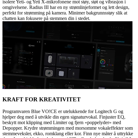
isolere Yeti- og Yeti X-mikrofonene mot støy, støt og vibrasjon i
omgivelsene. Radius III har en ny strømlinjeformet og lett design,
perfekt for strømming på kamera. Minimer bakgrunnsstøy slik at
chatten kan fokusere på stemmen din i stedet.
KRAFT FOR KREATIVITET
Programvaren Blue VO!CE er utelukkende for Logitech G og
hjelper deg med å utvikle din egen signaturvokal. Finjuster EQ,
beskytt mot klipping med Limiter og fjern «poppelyder» med
Depopper. Krydre strømmingen med morsomme vokaleffekter som
stemmeveksler, ekko, romklang eller kor. Finn nye måter å uttrykke