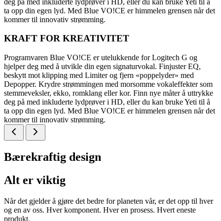
deg på med inkluderte lydprøver i HD, eller du kan bruke Yeti til å
ta opp din egen lyd. Med Blue VO!CE er himmelen grensen når det
kommer til innovativ strømming.
KRAFT FOR KREATIVITET
Programvaren Blue VO!CE er utelukkende for Logitech G og
hjelper deg med å utvikle din egen signaturvokal. Finjuster EQ,
beskytt mot klipping med Limiter og fjern «poppelyder» med
Depopper. Krydre strømmingen med morsomme vokaleffekter som
stemmeveksler, ekko, romklang eller kor. Finn nye måter å uttrykke
deg på med inkluderte lydprøver i HD, eller du kan bruke Yeti til å
ta opp din egen lyd. Med Blue VO!CE er himmelen grensen når det
kommer til innovativ strømming.
Bærekraftig design
Alt er viktig
Når det gjelder å gjøre det bedre for planeten vår, er det opp til hver
og en av oss. Hver komponent. Hver en prosess. Hvert eneste
produkt.