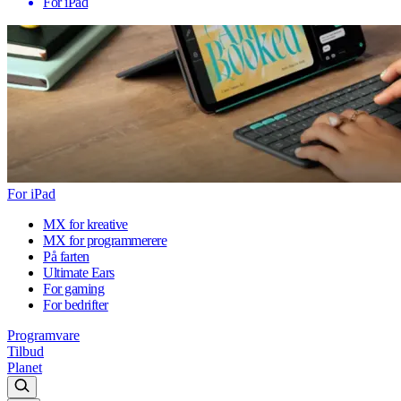
For iPad
For iPad
MX for kreative
MX for programmerere
På farten
Ultimate Ears
For gaming
For bedrifter
Programvare
Tilbud
Planet