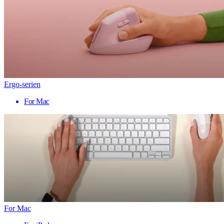
Ergo-serien
For Mac
For Mac