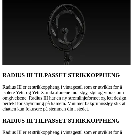
RADIUS III TILPASSET STRIKKOPPHENG
Radius III er et strikkoppheng i vintagestil som er utviklet for å
isolere Yeti- og Yeti X-mikrofonene mot støy, støt og vibrasjon i
omgivelsene. Radius III har en ny strømlinjeformet og lett design,
perfekt for strømming på kamera. Minimer bakgrunnsstøy slik at
chatten kan fokusere på stemmen din i stedet.
RADIUS III TILPASSET STRIKKOPPHENG
Radius III er et strikkoppheng i vintagestil som er utviklet for å