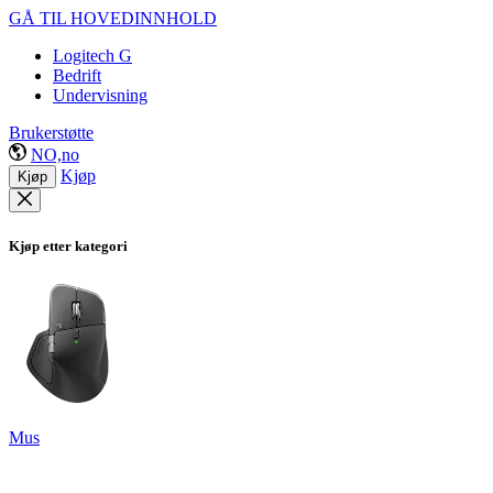
GÅ TIL HOVEDINNHOLD
Logitech G
Bedrift
Undervisning
Brukerstøtte
NO,no
Kjøp
Kjøp
Kjøp etter kategori
Mus