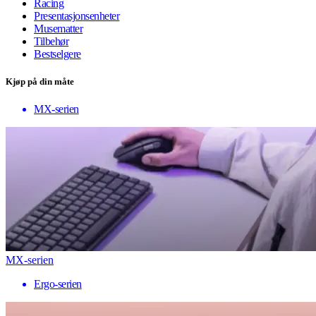
Racing
Presentasjonsenheter
Musematter
Tilbehør
Bestselgere
Kjøp på din måte
MX-serien
MX-serien
Ergo-serien