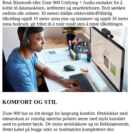
Bruk Bluetooth eller Zone 900 Unifying + Audio-mottaker for å
koble til datamaskinen, nettbrettet og smarttelefonen. Bytt sømløst
mellom alle enheter. 30 meters trådløs rekkevidde4Pålitelig
tilkobling opptil 10 meter unna mus og tastaturer og opptil 30 meter
unna hodesett. gir frihet til å rusle rundt uten å miste tilkoblingen.
KOMFORT OG STIL
Zone 900 har en lett design for langvarig komfort. Øreklokker med
minneskum av romslig størrelse polstrer ørene med mykt kunstlær
samt en polstret bøyle. De myke øreklokkene og en flekkmønstrede,
flettet kabel på begge sider av hodebøylen kompletterer den