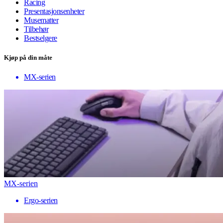
Racing
Presentasjonsenheter
Musematter
Tilbehør
Bestselgere
Kjøp på din måte
MX-serien
MX-serien
Ergo-serien