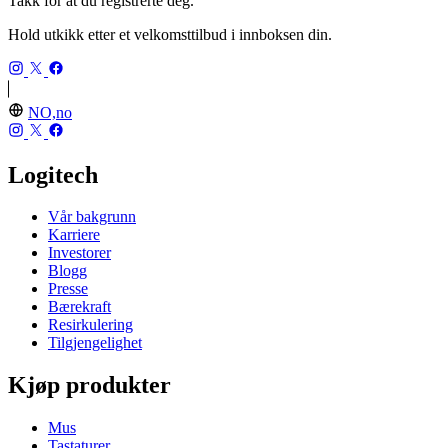
Takk for at du registrerte deg.
Hold utkikk etter et velkomsttilbud i innboksen din.
NO,no
Logitech
Vår bakgrunn
Karriere
Investorer
Blogg
Presse
Bærekraft
Resirkulering
Tilgjengelighet
Kjøp produkter
Mus
Tastaturer