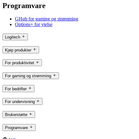
Programvare
GHub for gaming og strømming
Options+ for ytelse
Logitech
Kjøp produkter
For produktivitet
For gaming og strømming
For bedrifter
For undervisning
Brukerstøtte
Programvare