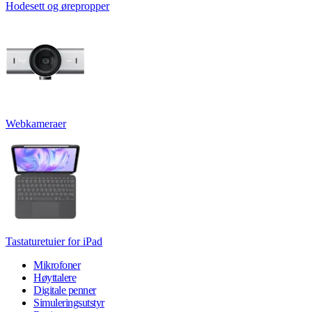
Hodesett og ørepropper
Webkameraer
Tastaturetuier for iPad
Mikrofoner
Høyttalere
Digitale penner
Simuleringsutstyr