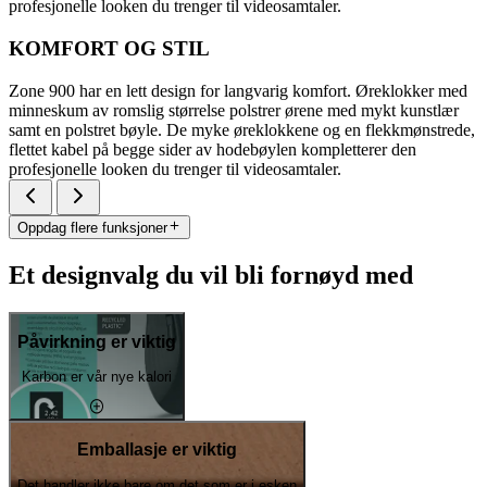
profesjonelle looken du trenger til videosamtaler.
KOMFORT OG STIL
Zone 900 har en lett design for langvarig komfort. Øreklokker med
minneskum av romslig størrelse polstrer ørene med mykt kunstlær
samt en polstret bøyle. De myke øreklokkene og en flekkmønstrede,
flettet kabel på begge sider av hodebøylen kompletterer den
profesjonelle looken du trenger til videosamtaler.
Oppdag flere funksjoner
Et designvalg du vil bli fornøyd med
Påvirkning er viktig
Karbon er vår nye kalori
Emballasje er viktig
Det handler ikke bare om det som er i esken