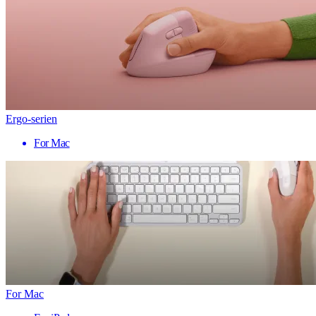
Ergo-serien
For Mac
For Mac