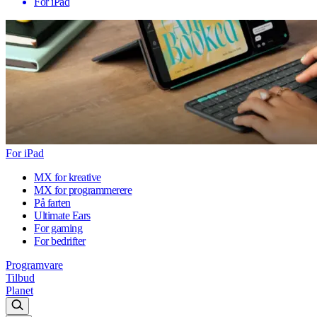
For iPad
For iPad
MX for kreative
MX for programmerere
På farten
Ultimate Ears
For gaming
For bedrifter
Programvare
Tilbud
Planet