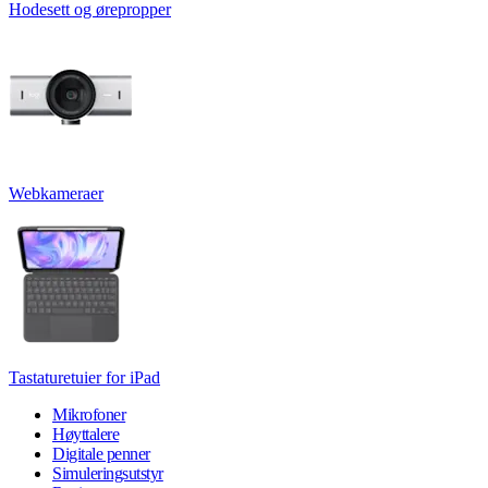
Hodesett og ørepropper
Webkameraer
Tastaturetuier for iPad
Mikrofoner
Høyttalere
Digitale penner
Simuleringsutstyr