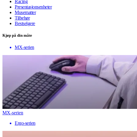
Racing
Presentasjonsenheter
Musematter
Tilbehør
Bestselgere
Kjøp på din måte
MX-serien
MX-serien
Ergo-serien