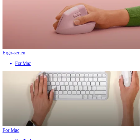
Ergo-serien
For Mac
For Mac