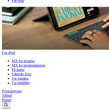
For iPad
For iPad
MX for kreative
MX for programmerere
På farten
Ultimate Ears
For gaming
For bedrifter
Programvare
Tilbud
Planet