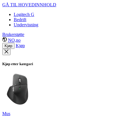
GÅ TIL HOVEDINNHOLD
Logitech G
Bedrift
Undervisning
Brukerstøtte
NO,no
Kjøp
Kjøp
Kjøp etter kategori
Mus