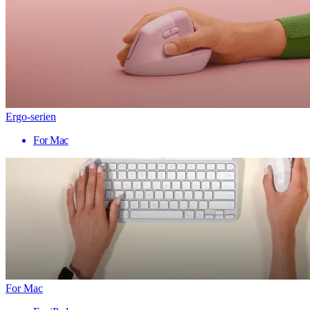
Ergo-serien
For Mac
For Mac