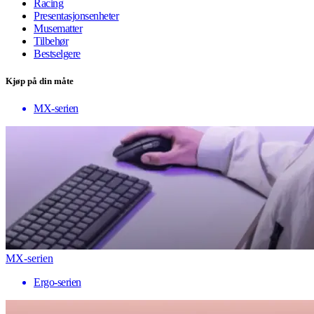
Racing
Presentasjonsenheter
Musematter
Tilbehør
Bestselgere
Kjøp på din måte
MX-serien
MX-serien
Ergo-serien