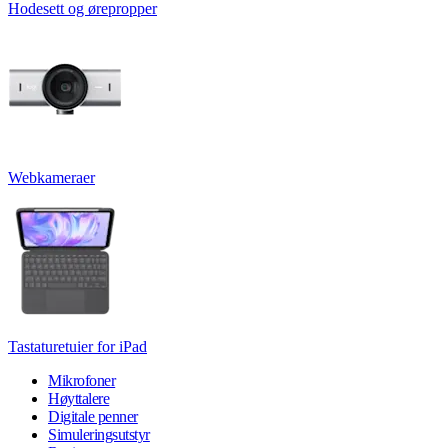
Hodesett og ørepropper
Webkameraer
Tastaturetuier for iPad
Mikrofoner
Høyttalere
Digitale penner
Simuleringsutstyr