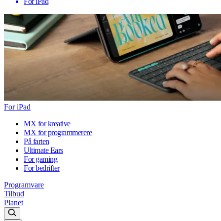
For iPad
For iPad
MX for kreative
MX for programmerere
På farten
Ultimate Ears
For gaming
For bedrifter
Programvare
Tilbud
Planet