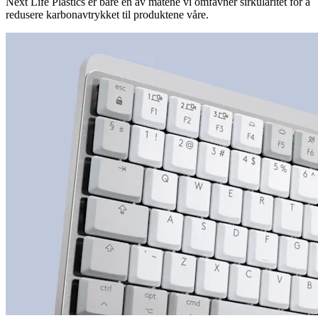
Next Life Plastics er bare en av måtene vi omfavner sirkularitet for å
redusere karbonavtrykket til produktene våre.