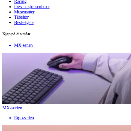
Racing
Presentasjonsenheter
Musematter
Tilbehør
Bestselgere
Kjøp på din måte
MX-serien
MX-serien
Ergo-serien