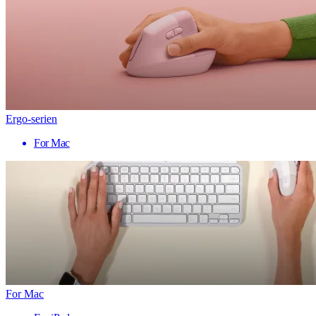
Ergo-serien
For Mac
For Mac