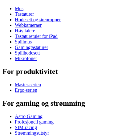
Mus
Tastaturer
Hodesett og ørepropper
Webkameraer
Høyttalere
Tastaturetuier for iPad
Spillmus
Gamingtastaturer
Spillhodesett
Mikrofoner
For produktivitet
Master-serien
Ergo-serien
For gaming og strømming
Astro Gaming
Profesjonell gaming
SIM-racing
Strømmingsutstyr