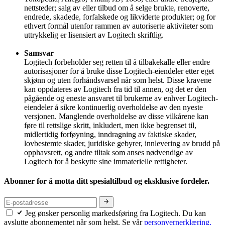
nettsteder; salg av eller tilbud om å selge brukte, renoverte,
endrede, skadede, forfalskede og likviderte produkter; og for
ethvert formål utenfor rammen av autoriserte aktiviteter som
uttrykkelig er lisensiert av Logitech skriftlig.
Samsvar
Logitech forbeholder seg retten til å tilbakekalle eller endre
autorisasjoner for å bruke disse Logitech-eiendeler etter eget
skjønn og uten forhåndsvarsel når som helst. Disse kravene
kan oppdateres av Logitech fra tid til annen, og det er den
pågående og eneste ansvaret til brukerne av enhver Logitech-
eiendeler å sikre kontinuerlig overholdelse av den nyeste
versjonen. Manglende overholdelse av disse vilkårene kan
føre til rettslige skritt, inkludert, men ikke begrenset til,
midlertidig forføyning, inndragning av faktiske skader,
lovbestemte skader, juridiske gebyrer, innlevering av brudd på
opphavsrett, og andre tiltak som anses nødvendige av
Logitech for å beskytte sine immaterielle rettigheter.
Abonner for å motta ditt spesialtilbud og eksklusive fordeler.
Jeg ønsker personlig markedsføring fra Logitech. Du kan
avslutte abonnementet når som helst. Se vår
personvernerklæring.