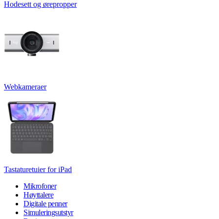
Hodesett og ørepropper
Webkameraer
Tastaturetuier for iPad
Mikrofoner
Høyttalere
Digitale penner
Simuleringsutstyr