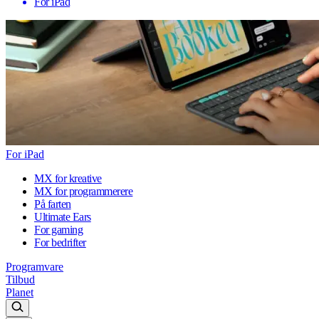
For iPad
For iPad
MX for kreative
MX for programmerere
På farten
Ultimate Ears
For gaming
For bedrifter
Programvare
Tilbud
Planet