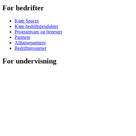
For bedrifter
Kjøp Spaces
Kjøp bedriftsprodukter
Programvare og tjenester
Partnere
Alliansepartnere
Bedriftsressurser
For undervisning
Kjøp undervisningsprodukter
Løsninger for grunnskolen
Undervisningsressurser
Brukerstøtte
Individuell støtte
Gamingstøtte
Bedrifts- og utdanningsstøtte
Kontakt oss
Reservedeler