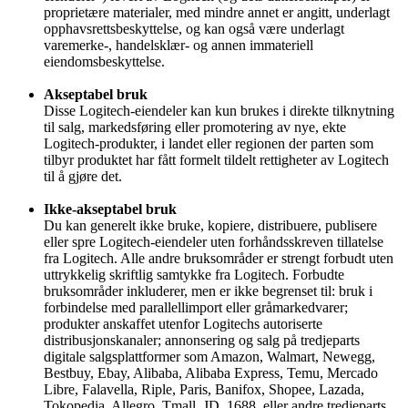
proprietære materialer, med mindre annet er angitt, underlagt
opphavsrettsbeskyttelse, og kan også være underlagt
varemerke-, handelsklær- og annen immateriell
eiendomsbeskyttelse.
Akseptabel bruk
Disse Logitech-eiendeler kan kun brukes i direkte tilknytning
til salg, markedsføring eller promotering av nye, ekte
Logitech-produkter, i landet eller regionen der parten som
tilbyr produktet har fått formelt tildelt rettigheter av Logitech
til å gjøre det.
Ikke-akseptabel bruk
Du kan generelt ikke bruke, kopiere, distribuere, publisere
eller spre Logitech-eiendeler uten forhåndsskreven tillatelse
fra Logitech. Alle andre bruksområder er strengt forbudt uten
uttrykkelig skriftlig samtykke fra Logitech. Forbudte
bruksområder inkluderer, men er ikke begrenset til: bruk i
forbindelse med parallellimport eller gråmarkedvarer;
produkter anskaffet utenfor Logitechs autoriserte
distribusjonskanaler; annonsering og salg på tredjeparts
digitale salgsplattformer som Amazon, Walmart, Newegg,
Bestbuy, Ebay, Alibaba, Alibaba Express, Temu, Mercado
Libre, Falavella, Riple, Paris, Banifox, Shopee, Lazada,
Tokopedia, Allegro, Tmall, JD, 1688, eller andre tredjeparts