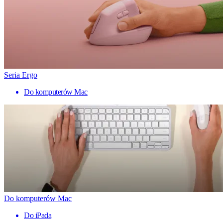
Seria Ergo
Do komputerów Mac
Do komputerów Mac
Do iPada