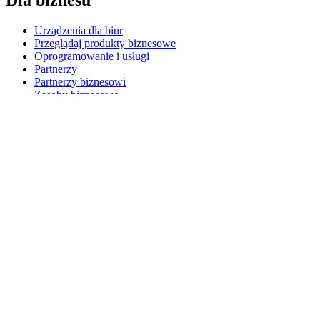
Urządzenia dla biur
Przeglądaj produkty biznesowe
Oprogramowanie i usługi
Partnerzy
Partnerzy biznesowi
Zasoby biznesowe
Dla edukacji
Przeglądaj produkty edukacyjne
Rozwiązania K-12
Zasoby edukacyjne
Pomoc techniczna
Indywidualne wsparcie
Wsparcie w zakresie gier
Wsparcie dla biznesu i edukacji
Skontaktuj się z nami
Części zamienne
Śledź zamówienie
Zwroty i anulowania