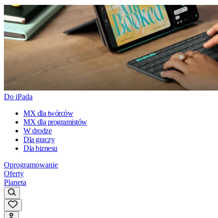
Do iPada
MX dla twórców
MX dla programistów
W drodze
Dla graczy
Dla biznesu
Oprogramowanie
Oferty
Planeta