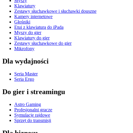
Myszy
Klawiatury
Zestawy słuchawkowe i słuchawki douszne
Kamery internetowe
Głośniki
Etui z klawiaturą do iPada
Myszy do gier
Klawiatury do gier
Zestawy słuchawkowe do gier
Mikrofony
Dla wydajności
Seria Master
Seria Ergo
Do gier i streamingu
Astro Gaming
Profesjonalni gracze
Symulacje rajdowe
Sprzęt do transmisji
Dla biznesu