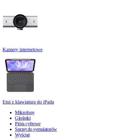
Kamery internetowe
Etui z klawiaturą do iPada
Mikrofony
Głośniki
Pióra cyfrowe
Sprzęt do symulatorów
Wyścigi