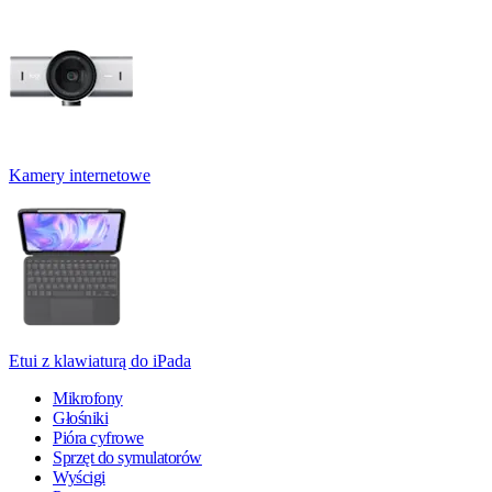
Kamery internetowe
Etui z klawiaturą do iPada
Mikrofony
Głośniki
Pióra cyfrowe
Sprzęt do symulatorów
Wyścigi