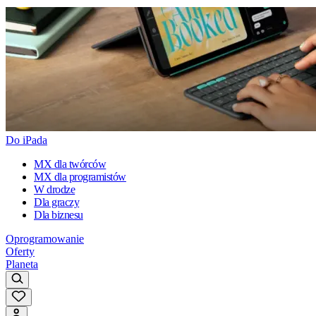
Do iPada
MX dla twórców
MX dla programistów
W drodze
Dla graczy
Dla biznesu
Oprogramowanie
Oferty
Planeta