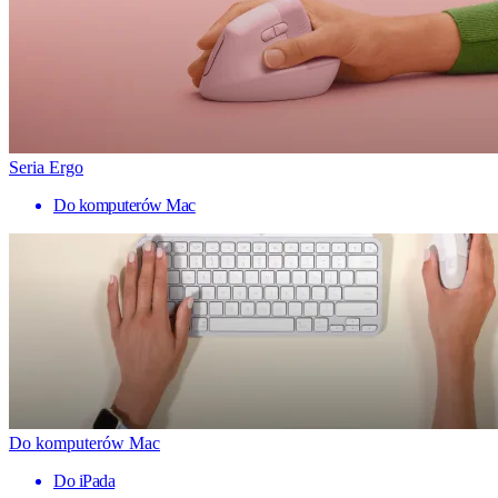
Seria Ergo
Do komputerów Mac
Do komputerów Mac
Do iPada