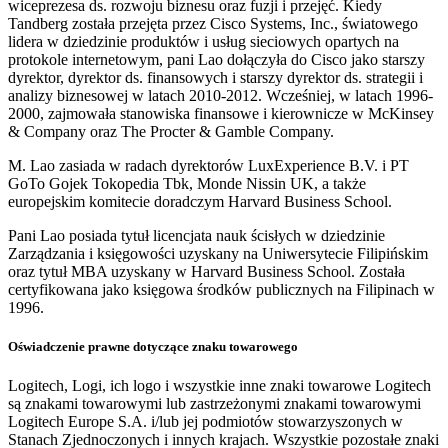
wiceprezesa ds. rozwoju biznesu oraz fuzji i przejęć. Kiedy
Tandberg została przejęta przez Cisco Systems, Inc., światowego
lidera w dziedzinie produktów i usług sieciowych opartych na
protokole internetowym, pani Lao dołączyła do Cisco jako starszy
dyrektor, dyrektor ds. finansowych i starszy dyrektor ds. strategii i
analizy biznesowej w latach 2010-2012. Wcześniej, w latach 1996-
2000, zajmowała stanowiska finansowe i kierownicze w McKinsey
& Company oraz The Procter & Gamble Company.
M. Lao zasiada w radach dyrektorów LuxExperience B.V. i PT
GoTo Gojek Tokopedia Tbk, Monde Nissin UK, a także
europejskim komitecie doradczym Harvard Business School.
Pani Lao posiada tytuł licencjata nauk ścisłych w dziedzinie
Zarządzania i księgowości uzyskany na Uniwersytecie Filipińskim
oraz tytuł MBA uzyskany w Harvard Business School. Została
certyfikowana jako księgowa środków publicznych na Filipinach w
1996.
Oświadczenie prawne dotyczące znaku towarowego
Logitech, Logi, ich logo i wszystkie inne znaki towarowe Logitech
są znakami towarowymi lub zastrzeżonymi znakami towarowymi
Logitech Europe S.A. i/lub jej podmiotów stowarzyszonych w
Stanach Zjednoczonych i innych krajach. Wszystkie pozostałe znaki