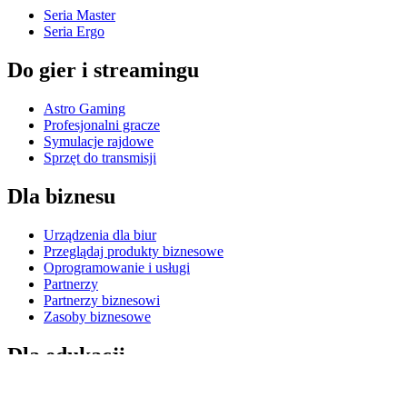
Seria Master
Seria Ergo
Do gier i streamingu
Astro Gaming
Profesjonalni gracze
Symulacje rajdowe
Sprzęt do transmisji
Dla biznesu
Urządzenia dla biur
Przeglądaj produkty biznesowe
Oprogramowanie i usługi
Partnerzy
Partnerzy biznesowi
Zasoby biznesowe
Dla edukacji
Przeglądaj produkty edukacyjne