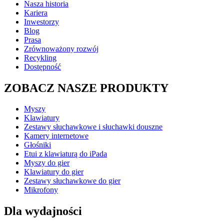
Nasza historia
Kariera
Inwestorzy
Blog
Prasa
Zrównoważony rozwój
Recykling
Dostępność
ZOBACZ NASZE PRODUKTY
Myszy
Klawiatury
Zestawy słuchawkowe i słuchawki douszne
Kamery internetowe
Głośniki
Etui z klawiaturą do iPada
Myszy do gier
Klawiatury do gier
Zestawy słuchawkowe do gier
Mikrofony
Dla wydajności