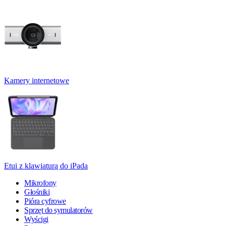
Kamery internetowe
Etui z klawiaturą do iPada
Mikrofony
Głośniki
Pióra cyfrowe
Sprzęt do symulatorów
Wyścigi