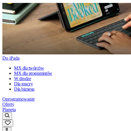
Do iPada
MX dla twórców
MX dla programistów
W drodze
Dla graczy
Dla biznesu
Oprogramowanie
Oferty
Planeta