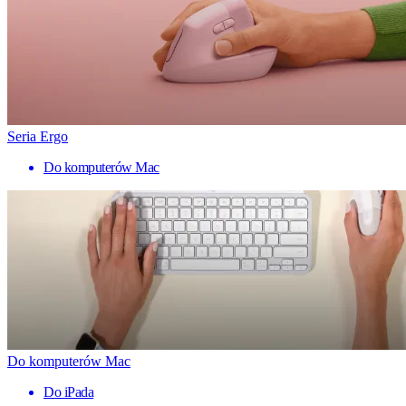
Seria Ergo
Do komputerów Mac
Do komputerów Mac
Do iPada