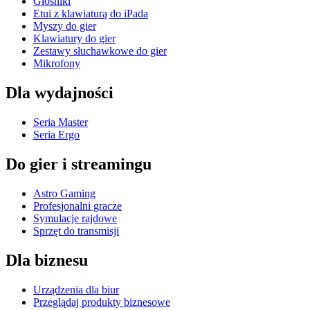
Głośniki
Etui z klawiaturą do iPada
Myszy do gier
Klawiatury do gier
Zestawy słuchawkowe do gier
Mikrofony
Dla wydajności
Seria Master
Seria Ergo
Do gier i streamingu
Astro Gaming
Profesjonalni gracze
Symulacje rajdowe
Sprzęt do transmisji
Dla biznesu
Urządzenia dla biur
Przeglądaj produkty biznesowe