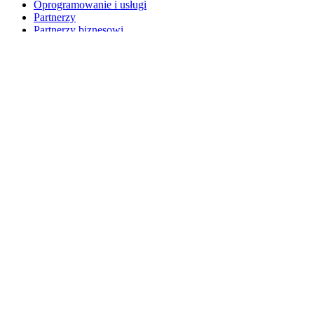
Oprogramowanie i usługi
Partnerzy
Partnerzy biznesowi
Zasoby biznesowe
Dla edukacji
Przeglądaj produkty edukacyjne
Rozwiązania K-12
Zasoby edukacyjne
Pomoc techniczna
Indywidualne wsparcie
Wsparcie w zakresie gier
Wsparcie dla biznesu i edukacji
Skontaktuj się z nami
Części zamienne
Śledź zamówienie
Zwroty i anulowania
Oprogramowanie