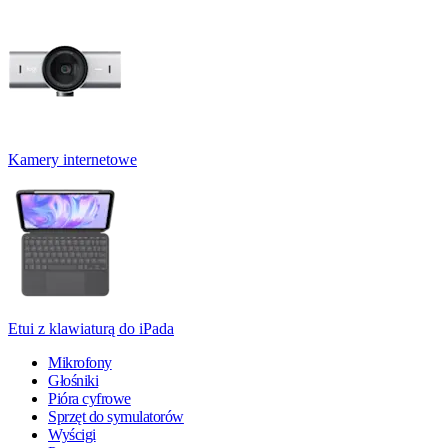
Kamery internetowe
Etui z klawiaturą do iPada
Mikrofony
Głośniki
Pióra cyfrowe
Sprzęt do symulatorów
Wyścigi