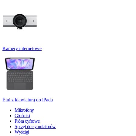
Kamery internetowe
Etui z klawiaturą do iPada
Mikrofony
Głośniki
Pióra cyfrowe
Sprzęt do symulatorów
Wyścigi