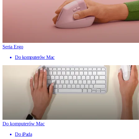
Seria Ergo
Do komputerów Mac
Do komputerów Mac
Do iPada