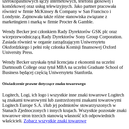
szerokopasmowych łączy internetowych, telefonii głosowej i
komórkowej oraz usług telewizyjnych. Jako partner pracowała
również w firmie McKinsey & Company w San Francisco i
Londynie. Zajmowała także różne stanowiska związane z
marketingiem i marką w firmie Procter & Gamble.
Wendy Becker jest członkiem Rady Dyrektorów GSK plc oraz
wiceprzewodniczącą Rady Dyrektorów Sony Group Corporation.
Zasiada również w organie zarządzającym Uniwersytetu
Oksfordzkiego i pełni rolę członka Komisji finansowej Oxford
University Press.
Wendy Becker uzyskała tytuł licencjata z ekonomii na uczelni
Dartmouth College oraz tytuł MBA na uczelni Graduate School of
Business będącej częścią Uniwersytetu Stanforda.
Oświadczenie prawne dotyczące znaku towarowego
Logitech, Logi, ich logo i wszystkie inne znaki towarowe Logitech
są znakami towarowymi lub zastrzeżonymi znakami towarowymi
Logitech Europe S.A. i/lub jej podmiotów stowarzyszonych w
Stanach Zjednoczonych i innych krajach. Wszystkie pozostałe znaki
towarowe stron trzecich stanowią własność ich odpowiednich
właścicieli.
Zobacz wszystkie znaki towarowe