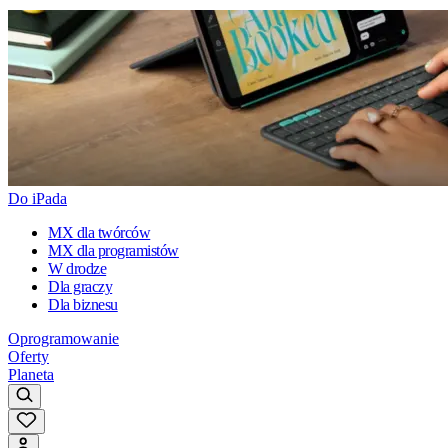
Do iPada
MX dla twórców
MX dla programistów
W drodze
Dla graczy
Dla biznesu
Oprogramowanie
Oferty
Planeta