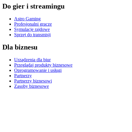
Do gier i streamingu
Astro Gaming
Profesjonalni gracze
Symulacje rajdowe
Sprzęt do transmisji
Dla biznesu
Urządzenia dla biur
Przeglądaj produkty biznesowe
Oprogramowanie i usługi
Partnerzy
Partnerzy biznesowi
Zasoby biznesowe
Dla edukacji
Przeglądaj produkty edukacyjne
Rozwiązania K-12
Zasoby edukacyjne