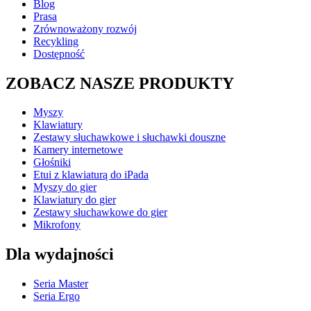
Blog
Prasa
Zrównoważony rozwój
Recykling
Dostępność
ZOBACZ NASZE PRODUKTY
Myszy
Klawiatury
Zestawy słuchawkowe i słuchawki douszne
Kamery internetowe
Głośniki
Etui z klawiaturą do iPada
Myszy do gier
Klawiatury do gier
Zestawy słuchawkowe do gier
Mikrofony
Dla wydajności
Seria Master
Seria Ergo